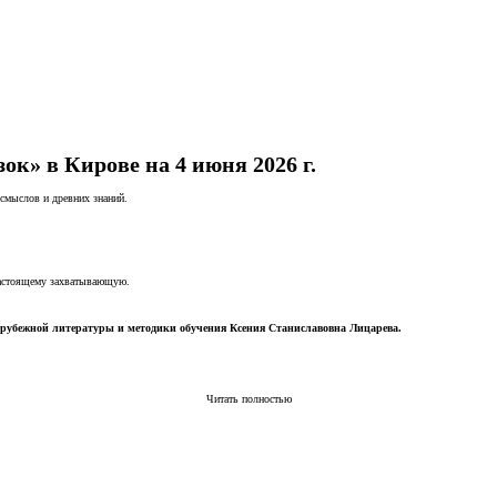
к» в Кирове на 4 июня 2026 г.
 смыслов и древних знаний.
настоящему захватывающую.
арубежной литературы и методики обучения Ксения Станиславовна Лицарева.
Читать полностью