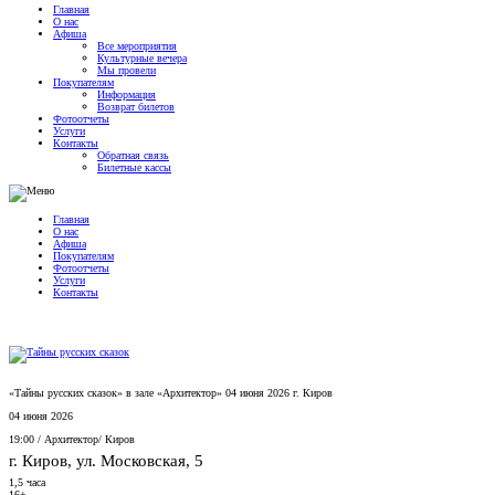
Главная
О нас
Афиша
Все мероприятия
Культурные вечера
Мы провели
Покупателям
Информация
Возврат билетов
Фотоотчеты
Услуги
Контакты
Обратная связь
Билетные кассы
Главная
О нас
Афиша
Покупателям
Фотоотчеты
Услуги
Контакты
«Тайны русских сказок» в зале «Архитектор» 04 июня 2026 г. Киров
04 июня 2026
19:00
/
Архитектор
/
Киров
г. Киров, ул. Московская, 5
1,5 часа
16+