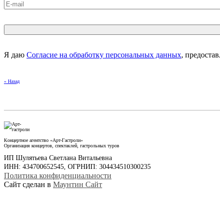
Я даю
Согласие на обработку персональных данных
, предоста
« Назад
Концертное агентство «Арт-Гастроли»
Организация концертов, спектаклей, гастрольных туров
ИП Шулятьева Светлана Витальевна
ИНН: 434700652545, ОГРНИП: 304434510300235
Политика конфиденциальности
Сайт сделан в
Маунтин Сайт