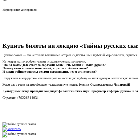
Мероприятие уже прошло
Купить билеты на лекцию «Тайны русских сказо
Русские сказки — это не только волшебные истории из детства, но и глубокий мир символов, скрытых
На лекции мы попробуем увидеть знакомые сюжеты по-новому:
Что на самом деле стоит за образами Бабы-Яги, Кощея и Ивана-дурака?
Почему сказки полны испытаний, страхов и тёмных лесов?
И какие тайные смыслы веками передавались через эти истории?
Погружение в мир русской сказки откроет её настоящую глубину — неожиданную, мистическую и по-
Ждем вас в гости на атмосферную, увлекательную лекцию
Ксении Станиславовны Лицаревой!
Культурный вечер проводит кандидат филологических наук, профессор кафедры русской и з
Справки: +79226614931