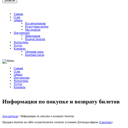
Главная
О нас
Афиша
Все мероприятия
Культурные вечера
Мы провели
Покупателям
Информация
Возврат билетов
Фотоотчеты
Услуги
Контакты
Обратная связь
Билетные кассы
Главная
О нас
Афиша
Покупателям
Фотоотчеты
Услуги
Контакты
Информация по покупке и возврату билетов
Арт-гастроли
/
Информация по покупке и возврату билетов
Продажа билетов на сайте осуществляется согласно условиям Договора-оферты (
Смотреть
).