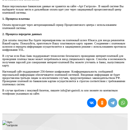
Ваши персональные банковские данные не хранятся на сайте «Арт Гастроли». В нашей системе Вы
выбираете только места и дальнейшая оплата идет уже через защищенный процессинговый центр
платежной системы.
1. Процесса платежа
Оплата происходит через авторизационный сервер Процессингового центра с использованием
платежной системы.
2. Процесса передачи данных
Для оплаты покупки Вы будете перенаправлены на платежный шлюз Юкасса для ввода реквизитов
Вашей карты. Пожалуйста, приготовьте Вашу пластиковую карту заранее. Соединение с платежным
шлюзом и передача информации осуществляется в защищенном режиме с использованием протокола
шифрования SSL.
В случае если Ваш банк поддерживает технологию безопасного проведения интернет-платежей для
проведения платежа также может потребоваться ввод специального пароля. Способы и возможность
получения паролей для совершения интернет-платежей Вы можете уточнить в банке, выпустившем
карту.
Настоящий сайт поддерживает 256-битное шифрование. Конфиденциальность сообщаемой
персональной информации обеспечивается платежной системой. Введенная информация не будет
предоставлена третьим лицам за исключением случаев, предусмотренных законодательством РФ.
Проведение платежей по банковским картам осуществляется в строгом соответствии с требованиями
платежных систем.
В случае проблем с покупкой билетов, пишите info@art-gastroli.ru или звоните по контактным
телефонам указанным на сайте.