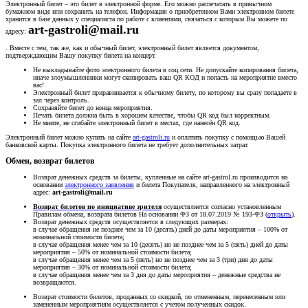
Электронный билет – это билет в электронной форме. Его можно распечатать в привычном
бумажном виде или сохранить на телефон. Информация о приобретенном Вами электронном билете
хранится в базе данных у специалиста по работе с клиентами, связаться с которым Вы можете по
art-gastroli@mail.ru
адресу:
. Вместе с тем, так же, как и обычный билет, электронный билет является документом,
подтверждающим Вашу покупку билета на концерт.
Не выкладывайте фото электронного билета в соц.сети. Не допускайте копирования билета,
иначе злоумышленники могут скопировать ваш QR КОД и попасть на мероприятие вместо
вас!
Электронный билет приравнивается к обычному билету, по которому вы сразу попадаете в
зал через контроль.
Сохраняйте билет до конца мероприятия.
Печать билета должна быть в хорошем качестве, чтобы QR код был корректным.
Не мните, не сгибайте электронный билет в местах, где нанесён QR код.
Электронный билет можно купить на сайте
art-gastroli.ru
и оплатить покупку с помощью Вашей
банковской карты. Покупка электронного билета не требует дополнительных затрат.
Обмен, возврат билетов
Возврат денежных средств за билеты, купленные на сайте art-gastrol.ru производится на
основании
электронного заявления
и билета Покупателя, направленного на электронный
адрес:
art-gastroli@mail.ru
Возврат билетов по инициативе зрителя
осуществляется согласно установленным
Правилам обмена, возврата билетов На основании ФЗ от 18.07.2019 № 193-ФЗ (
открыть
).
Возврат денежных средств осуществляется в следующих размерах:
в случае обращения не позднее чем за 10 (десять) дней до даты мероприятия – 100% от
номинальной стоимости билета;
в случае обращения менее чем за 10 (десять) но не позднее чем за 5 (пять) дней до даты
мероприятия – 50% от номинальной стоимости билета;
в случае обращения менее чем за 5 (пять) но не позднее чем за 3 (три) дня до даты
мероприятия – 30% от номинальной стоимости билета;
в случае обращения менее чем за 3 дня до даты мероприятия – денежные средства не
возвращаются.
Возврат стоимости билетов, проданных со скидкой, по отмененным, перенесенным или
замененным мероприятиям осуществляется с учетом полученных скидок.