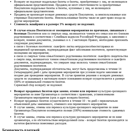
Возврату не подлежат поддельные билеты и билеты, приобретенные у лиц, не являющихся
официальными представителями. Продавец не несет ответственности за приобретенные
Покупателем поддельные билеты и билеты, купленные у лиц, не являющихся
официальными представителями.
Продавец не производит возврат денежных средств Покупателю, за неиспользованные или
утерянные Покупателем билеты. Неиспользованные билеты также не дают право входа на
другие мероприятия.
Стоимость эквайринга в размере 3% возврату не подлежит.
В случае отказа Посетителя от посещения мероприятия по причинам, связанным с
болезнью
Посетителя или со смертью лица, являвшегося членом его семьи или его близким
родственником в соответствии с Семейным кодексом Российской Федерации, к заявлению о
возврате, помимо документов, указанных в п. 2 настоящих Правил, необходимо приложить
следующие документы:
в связи с болезнью посетителя: скан/фото листка нетрудоспособности/справки из
медицинской организации, подтверждающая факт заболевания посетителя, препятствующее
посещению им мероприятия;
в связи со смертью члена семьи/близкого родственника посетителя: скан/фото свидетельства
о смерти лица, являвшегося членом семьи/близким родственником посетителя и скан/фото
документов, подтверждающих, что умершее лицо являлось членом семьи/близким
родственником посетителя.
Документы, подтверждающие обстоятельства, могут быть предоставлены в течение 14
(четырнадцати) дней с даты проведения мероприятия при условии подачи заявления не
позднее дня проведения мероприятия. В случае принятия решения о возврате денежных
средств по указанным в настоящем пункте основаниям возврат осуществляется в размере
100% от номинальной стоимости билетов.
Сервисный сбор возврату не подлежит.
Возврат проданных билетов при замене, отмене или переносе
культурно-зрелищного
мероприятия по вине Организатора в соответствии с правилами, установленными
Организатором мероприятия (срок и адрес возврата билетов).
Возврат проданных билетов осуществляется в течение 10 - ти дней с первоначально
объявленной даты замененного, отменного или перенесенного мероприятия.
В случае замены, отмены или переноса культурно-зрелищного мероприятия по вине
Организатора Покупателю возмещается полная (100%) номинальная стоимость сдаваемых
билетов.
В случае замены, отмены или переноса культурно-зрелищного мероприятия не по вине
организатора, а по обстоятельствам непреодолимой силы - возврат билетов производится за
вычетом фактически понесенных расходов.
Безопасность платежей