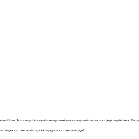
олее 25 лет. За эти годы был наработан огромный опыт и широчайшие связи в сфере шоу-бизнеса. Мы р
ш отдых - это наша работа, а ваша радость - это наша награда!