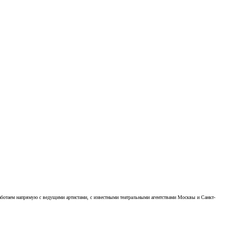
аботаем напрямую с ведущими артистами, с известными театральными агентствами Москвы и Санкт-