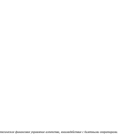
егическое финансовое управление агентства, взаимодействие с билетными операторами.