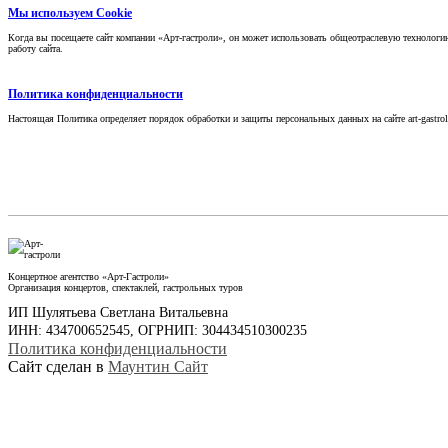
Мы используем Cookie
Когда вы посещаете сайт компании «Арт-гастроли», он может использовать общеотраслевую технолог
работу сайта.
Политика конфиденциальности
Настоящая Политика определяет порядок обработки и защиты персональных данных на сайте art-gastrol
Концертное агентство «Арт-Гастроли»
Организация концертов, спектаклей, гастрольных туров
ИП Шулятьева Светлана Витальевна
ИНН: 434700652545, ОГРНИП: 304434510300235
Политика конфиденциальности
Сайт сделан в
Маунтин Сайт