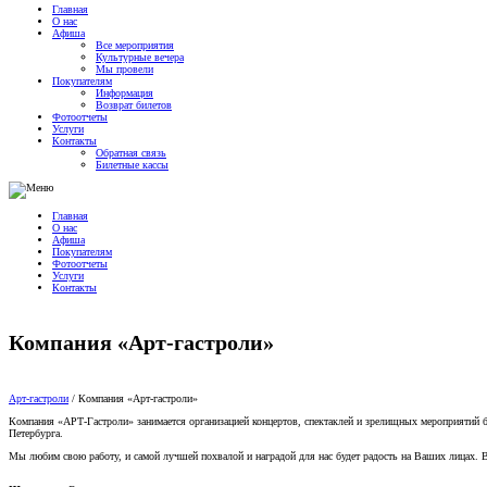
Главная
О нас
Афиша
Все мероприятия
Культурные вечера
Мы провели
Покупателям
Информация
Возврат билетов
Фотоотчеты
Услуги
Контакты
Обратная связь
Билетные кассы
Главная
О нас
Афиша
Покупателям
Фотоотчеты
Услуги
Контакты
Компания «Арт-гастроли»
Арт-гастроли
/
Компания «Арт-гастроли»
Компания «АРТ-Гастроли» занимается организацией концертов, спектаклей и зрелищных мероприятий б
Петербурга.
Мы любим свою работу, и самой лучшей похвалой и наградой для нас будет радость на Ваших лицах. Ва