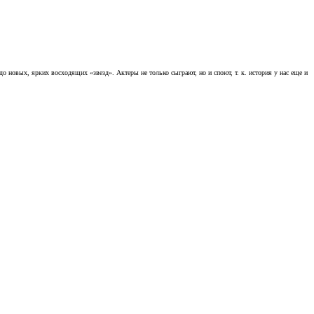
 новых, ярких восходящих «звезд». Актеры не только сыграют, но и споют, т. к. история у нас еще и