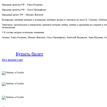
Народная артистка РФ – Раиса Рязанова
Народная артистка РФ – Ольга Прокофьева
Народный артист РФ – Михаил Жигалов
Всенародно любимая комедия и всенародно любимые актеры в спектакле по пьесе В. Гуркина «Любовь
Лиричную, трогательную и невероятно смешную историю любви, измены и прощения вы увидите в исполне
музыкальная.
* В составе актеров возможны изменения
Актёры: Раиса Рязанова, Михаил Жигалов, Ольга Прокофьева, Анатолий Журавлев, Анна Якунина, Ал
Купить билет
без комиссии