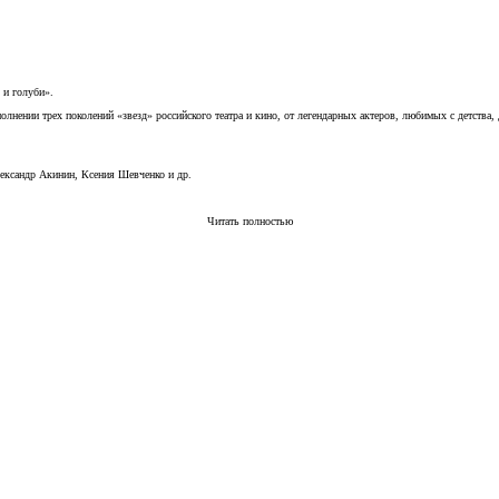
 и голуби».
нии трех поколений «звезд» российского театра и кино, от легендарных актеров, любимых с детства, до
ександр Акинин, Ксения Шевченко и др.
Читать полностью