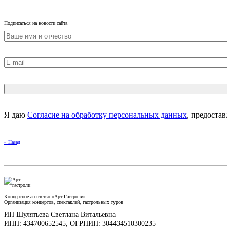
Подписаться на новости сайта
Я даю
Согласие на обработку персональных данных
, предоста
« Назад
Концертное агентство «Арт-Гастроли»
Организация концертов, спектаклей, гастрольных туров
ИП Шулятьева Светлана Витальевна
ИНН: 434700652545, ОГРНИП: 304434510300235