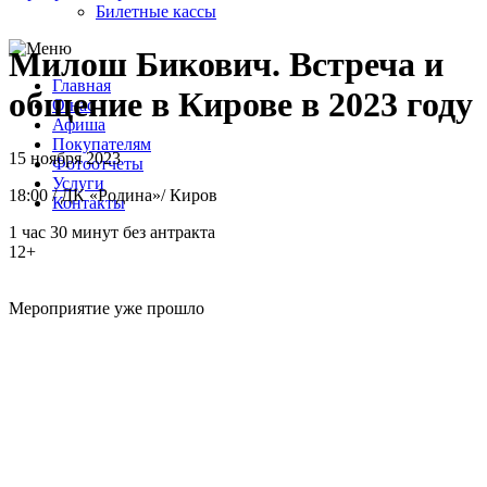
Билетные кассы
Милош Бикович. Встреча и
Главная
общение в Кирове в 2023 году
О нас
Афиша
Покупателям
15 ноября 2023
Фотоотчеты
Услуги
18:00
/
ДК «Родина»
/
Киров
Контакты
1 час 30 минут без антракта
12+
Мероприятие уже прошло