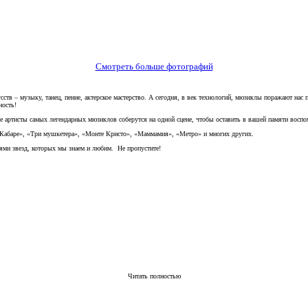
Смотреть больше фотографий
сств – музыку, танец, пение, актерское мастерство. А сегодня, в век технологий, мюзиклы поражают н
ость!
 артисты самых легендарных мюзиклов соберутся на одной сцене, чтобы оставить в вашей памяти воспом
«Кабаре», «Три мушкетера», «Монте Кристо», «Маммамия», «Метро» и многих других.
ми звезд, которых мы знаем и любим. Не пропустите!
Читать полностью