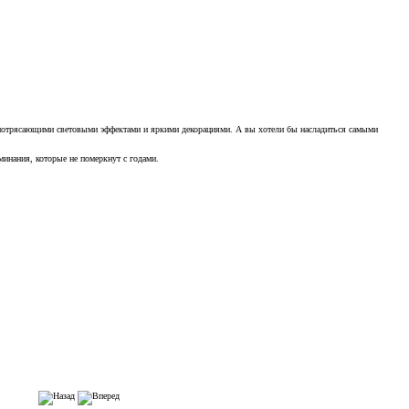
ас потрясающими световыми эффектами и яркими декорациями. А вы хотели бы насладиться самыми
инания, которые не померкнут с годами.