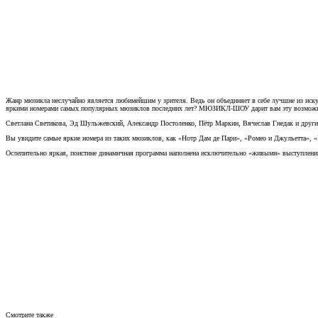
Жанр мюзикла неслучайно является любимейшим у зрителя. Ведь он объединяет в себе лучшие из иску
яркими номерами самых популярных мюзиклов последних лет? МЮЗИКЛ-ШОУ дарит вам эту возможн
Светлана Светикова, Эд Шульжевский, Александр Постоленко, Пётр Маркин, Вячеслав Гнедак и другие
Вы увидите самые яркие номера из таких мюзиклов, как «Нотр Дам де Пари», «Ромео и Джульетта», 
Ослепительно яркая, поистине динамичная программа наполнена исключительно «живыми» выступления
Смотрите также