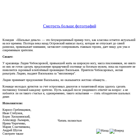
Смотреть больше фотографий
Комедия «Шальные деньги» — это безукоризненный пример того, как классика остается актуальной
на все времена. Полтора века назад Островский написал пьесу, которая не отпускает до самой
развязки, приковывает внимание, заставляет сопереживать главным героям, дает пищу для ума и
современным зрителям.
Сюжет:
У красавицы Лидии Чебоксаровой, привыкшей жить на широкую ногу, масса поклонников, но никто
из них не готов сделать предложение придирчивой охотнице за богатым мужем, пока на горизонте не
появляется скромный влюблённый провинциал Васильков. Приятели Чебоксаровых, желая
разыграть Лидию, выдают Василькова за "миллионера".
Лидия принимает предложение Василькова, но оказывается жестоко обманута...
Команде молодых артистов за счет остроумных диалогов и талантливой игры удалось сделать
постановку близкой каждому зрителю. Пусть каждый после увиденного ответит на вопрос: а не
побоится ли он такого счастья и, одновременно, такого испытания — стать обладателем шальных
денег.
Исполнители:
Кирилл Гребенщиков,
Иван Стебунов,
Борис Хвошнянский,
Александр Лымарев,
Читать полностью
Ирина Чериченко,
Мария Сластненкова,
Андрей Шугов
Смотрите также