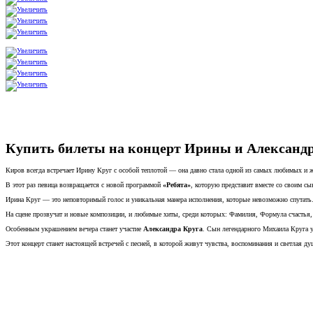
Купить билеты на концерт Ирины и Александра 
Киров всегда встречает Ирину Круг с особой теплотой — она давно стала одной из самых любимых и 
В этот раз певица возвращается с новой программой
«Ребята»
, которую представит вместе со своим с
Ирина Круг — это неповторимый голос и уникальная манера исполнения, которые невозможно спутать. 
На сцене прозвучат и новые композиции, и любимые хиты, среди которых: Фамилия, Формула счастья,
Особенным украшением вечера станет участие
Александра Круга
. Сын легендарного Михаила Круга у
Этот концерт станет настоящей встречей с песней, в которой живут чувства, воспоминания и светлая ду