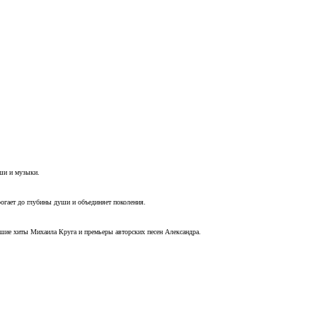
уши и музыки.
рогает до глубины души и объединяет поколения.
чшие хиты Михаила Круга и премьеры авторских песен Александра.