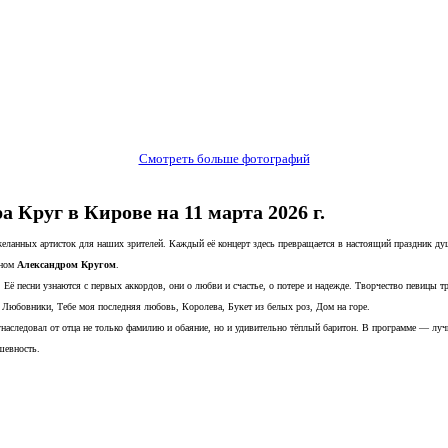
Смотреть больше фотографий
Круг в Кирове на 11 марта 2026 г.
желанных артисток для наших зрителей. Каждый её концерт здесь превращается в настоящий праздник д
ыном
Александром Кругом
.
Её песни узнаются с первых аккордов, они о любви и счастье, о потере и надежде. Творчество певицы т
 Любовники, Тебе моя последняя любовь, Королева, Букет из белых роз, Дом на горе.
наследовал от отца не только фамилию и обаяние, но и удивительно тёплый баритон. В программе — лу
шевность.