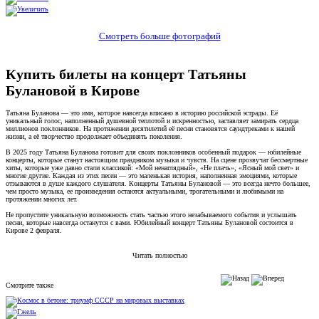
Смотреть больше фотографий
Купить билеты на концерт Татьяны
Булановой в Кирове
Татьяна Буланова — это имя, которое навсегда вписано в историю российской эстрады. Её
уникальный голос, наполненный душевной теплотой и искренностью, заставляет замирать сердца
миллионов поклонников. На протяжении десятилетий её песни становятся саундтреками к нашей
жизни, а её творчество продолжает объединять поколения.
В 2025 году Татьяна Буланова готовит для своих поклонников особенный подарок — юбилейные
концерты, которые станут настоящим праздником музыки и чувств. На сцене прозвучат бессмертные
хиты, которые уже давно стали классикой: «Мой ненаглядный», «Не плачь», «Ясный мой свет» и
многие другие. Каждая из этих песен — это маленькая история, наполненная эмоциями, которые
отзываются в душе каждого слушателя. Концерты Татьяны Булановой — это всегда нечто большее,
чем просто музыка, ее произведения остаются актуальными, трогательными и любимыми на
протяжении многих лет.
Не пропустите уникальную возможность стать частью этого незабываемого события и услышать
песни, которые навсегда останутся с вами. Юбилейный концерт Татьяны Булановой состоится в
Кирове 2 февраля.
Читать полностью
Смотрите также