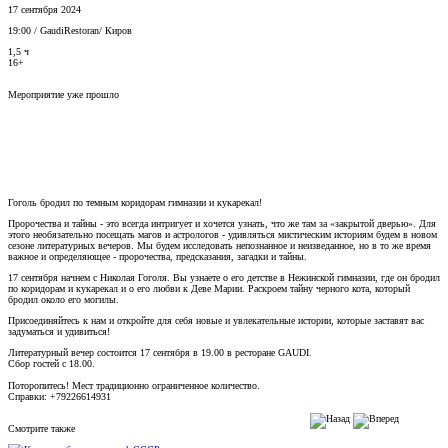
17 сентября 2024
19:00
/
GaudiRestoran
/
Киров
1,5 ч
16+
Мероприятие уже прошло
Гоголь бродил по темным коридорам гимназии и кукарекал!
Пророчества и тайны - это всегда интригует и хочется узнать, что же там за «закрытой дверью». Для
этого необязательно посещать магов и астрологов - удивляться мистическим историям будем в новом
сезоне литературных вечеров. Мы будем исследовать непознанное и неизведанное, но в то же время
важное и определяющее - пророчества, предсказания, загадки и тайны.
17 сентября начнем с Николая Гоголя. Вы узнаете о его детстве в Нежинской гимназии, где он бродил
по коридорам и кукарекал и о его любви к Деве Марии. Раскроем тайну черного кота, который
бродил около его могилы.
Присоединяйтесь к нам и откройте для себя новые и увлекательные истории, которые заставят вас
задуматься и удивиться!
Литературный вечер состоится 17 сентября в 19.00 в ресторане GAUDI.
Сбор гостей с 18.00.
Поторопитесь! Мест традиционно ограниченное количество.
Справки: +79226614931
Смотрите также