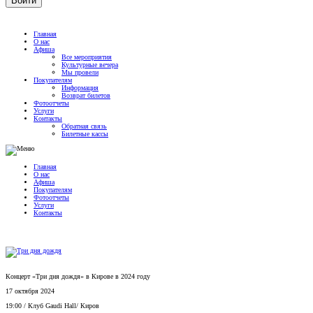
Главная
О нас
Афиша
Все мероприятия
Культурные вечера
Мы провели
Покупателям
Информация
Возврат билетов
Фотоотчеты
Услуги
Контакты
Обратная связь
Билетные кассы
Главная
О нас
Афиша
Покупателям
Фотоотчеты
Услуги
Контакты
Концерт «Три дня дождя» в Кирове в 2024 году
17 октября 2024
19:00
/
Клуб Gaudi Hall
/
Киров