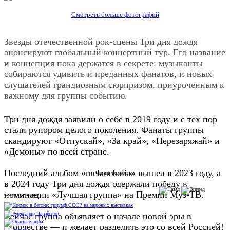
Смотреть больше фотографий
Звезды отечественной рок-сцены Три дня дождя
анонсируют глобальный концертный тур. Его название
и концепция пока держатся в секрете: музыканты
собираются удивить и преданных фанатов, и новых
слушателей грандиозным сюрпризом, приуроченным к
важному для группы событию.
Три дня дождя заявили о себе в 2019 году и с тех пор
стали рупором целого поколения. Фанаты группы
скандируют «Отпускай», «За край», «Перезаряжай» и
«Демоны» по всей стране.
Последний альбом «melancholia» вышел в 2023 году, а
Читать полностью
в 2024 году Три дня дождя одержали победу в
номинации «Лучшая группа» на Премии Муз-ТВ.
Смотрите также
Сейчас группа объявляет о начале новой эры в
творчестве — и желает разделить это со всей Россией!