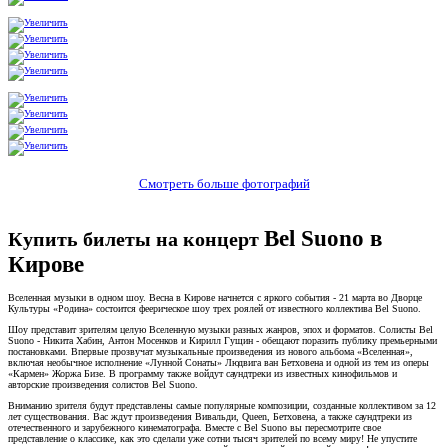
Смотреть больше фотографий
Bel Suono в
Купить билеты на концерт
Кирове
Вселенная музыки в одном шоу. Весна в Кирове начнется с яркого события - 21 марта во Дворце
Культуры «Родина» состоится феерическое шоу трех роялей от известного коллектива Bel Suono.
Шоу представит зрителям целую Вселенную музыки разных жанров, эпох и форматов. Солисты Bel
Suono - Никита Хабин, Антон Мосенков и Кирилл Гущин - обещают поразить публику премьерными
постановками. Впервые прозвучат музыкальные произведения из нового альбома «Вселенная»,
включая необычное исполнение «Лунной Сонаты» Людвига ван Бетховена и одной из тем из оперы
«Кармен» Жоржа Бизе. В программу также войдут саундтреки из известных кинофильмов и
авторские произведения солистов Bel Suono.
Вниманию зрителя будут представлены самые популярные композиции, созданные коллективом за 12
лет существования. Вас ждут произведения Вивальди, Queen, Бетховена, а также саундтреки из
отечественного и зарубежного кинематографа. Вместе с Bel Suono вы пересмотрите свое
представление о классике, как это сделали уже сотни тысяч зрителей по всему миру! Не упустите