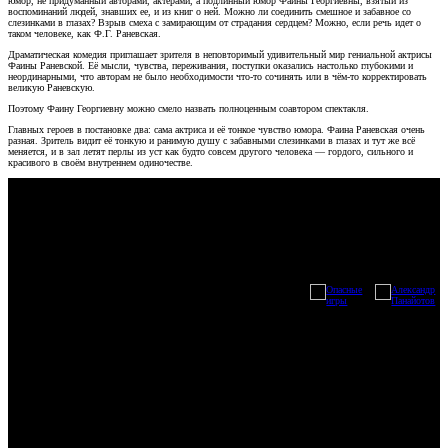
юмор, не придуманный авторами, актерами, а подлинный юмор Фаины Георгиевны, взятый из
воспоминаний людей, знавших ее, и из книг о ней. Можно ли соединить смешное и забавное со
слезинками в глазах? Взрыв смеха с замирающим от страдания сердцем? Можно, если речь идет о
таком человеке, как Ф.Г. Раневская.
Драматическая комедия приглашает зрителя в неповторимый удивительный мир гениальной актрисы
Фаины Раневской. Её мысли, чувства, переживания, поступки оказались настолько глубокими и
неординарными, что авторам не было необходимости что-то сочинять или в чём-то корректировать
великую Раневскую.
Поэтому Фаину Георгиевну можно смело назвать полноценным соавтором спектакля.
Главных героев в постановке два: сама актриса и её тонкое чувство юмора. Фаина Раневская очень
разная. Зритель видит её тонкую и ранимую душу с забавными слезинками в глазах и тут же всё
меняется, и в зал летят перлы из уст как будто совсем другого человека — гордого, сильного и
красивого в своём внутреннем одиночестве.
Читать полностью
Смотрите также
Подписаться на новости сайта