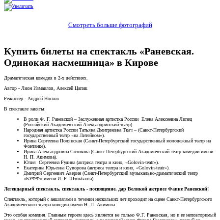
Смотреть больше фотографий
Купить билеты на спектакль «Раневская.
Одинокая насмешница» в Кирове
Драматическая комедия в 2-х действиях.
Автор - Лион Измаилов, Алексей Цапик
Режиссер - Андрей Носков
В спектакле заняты:
В роли Ф. Г. Раневской – Заслуженная артистка России Елена Алексеевна Липец
(Российский Академический Александринский театр).
Народная артистка России Татьяна Дмитриевна Ткач – (Санкт-Петербургский
государственный театр «на Литейном»).
Ирина Сергеевна Полянская (Cанкт-Петербургский государственный молодежный театр на
Фонтанке).
Ирина Александровна Сотикова (Санкт-Петербургский Академический театр комедии имени
Н. П. Акимова).
Юлия Сергеевна Рудина (актриса театра и кино, «Golovin-teatr»).
Екатерина Юрьевна Суворова (актриса театра и кино, «Golovin-teatr»).
Дмитрий Сергеевич Аверин (Санкт-Петербургский музыкально-драматический театр
«БУФФ» имени И. Р. Штокбанта).
Легендарный спектакль, спектакль - посвящение, дар Великой актрисе Фаине Раневской!
Cпектакль, который с аншлагами в течении нескольких лет проходит на сцене Санкт-Петербургского
Академического театра комедии имени Н. П. Акимова
Это особая комедия. Главным героем здесь является не только Ф.Г. Раневская, но и ее неповторимый