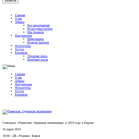
Главная
О нас
Афиша
Все мероприятия
Культурные вечера
Мы провели
Покупателям
Информация
Возврат билетов
Фотоотчеты
Услуги
Контакты
Обратная связь
Билетные кассы
Главная
О нас
Афиша
Покупателям
Фотоотчеты
Услуги
Контакты
Спектакль «Раневская. Одинокая насмешница» в 2024 году в Кирове
10 марта 2024
18:00
/
ДК «Родина»
/
Киров