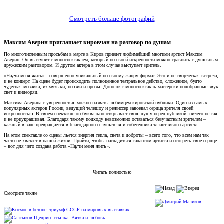
Смотреть больше фотографий
Максим Аверин приглашает кировчан на разговор по душам
По многочисленным просьбам в марте в Киров приедет любимейший многими артист Максим
Аверин. Он выступит с моноспектаклем, который по своей искренности можно сравнить с душевным
дружеским разговором. И другом актера в этом случае выступает зритель.
«Научи меня жить» - совершенно уникальный по своему жанру формат. Это и не творческая встреча,
и не концерт. На сцене будет происходить полноценное театральное действо, сложенное, будто
чудесная мозаика, из музыки, поэзии и прозы. Дополнят моноспектакль мастерски подобранные звук,
свет и видеоряд.
Максима Аверина с уверенностью можно назвать любимцем кировской публики. Один из самых
популярных актеров России, ведущий телешоу и режиссер завоевал сердца зрителя своей
искренностью. В своем спектакле он буквально открывает свою душу перед публикой, ничего не тая
и не приукрашивая. Благодаря такому подходу невозможно оставаться безучастным зрителем –
каждый в зале превращается в благодарного слушателя и собеседника талантливого артиста.
На этом спектакле со сцены льется энергия тепла, света и доброты – всего того, что всем нам так
часто не хватает в нашей жизни. Прийти, чтобы насладиться талантом артиста и отогреть свое сердце
– вот для чего создана работа «Научи меня жить».
Читать полностью
Смотрите также