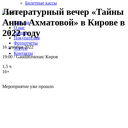
Билетные кассы
Литературный вечер «Тайны
Анны Ахматовой» в Кирове в
Главная
О нас
2022 году
Афиша
Покупателям
Фотоотчеты
16 декабря 2022
Услуги
Контакты
19:00
/
GaudiRestoran
/
Киров
1,5 ч
16+
Мероприятие уже прошло