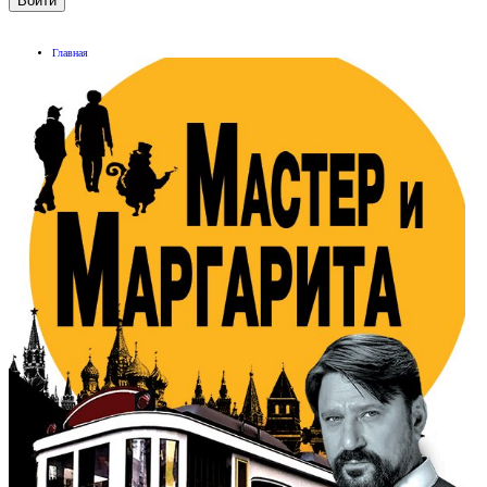
Главная
О нас
Афиша
Все мероприятия
Культурные вечера
Мы провели
Покупателям
Информация
Возврат билетов
Фотоотчеты
Услуги
Контакты
Обратная связь
Билетные кассы
Главная
О нас
Афиша
Покупателям
Фотоотчеты
Услуги
Контакты