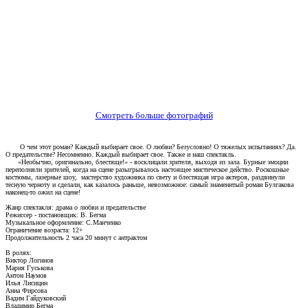
Смотреть больше фотографий
О чем этот роман? Каждый выбирает свое. О любви? Безусловно! О тяжелых испытаниях? Да.
О предательстве? Несомненно. Каждый выбирает свое. Также и наш спектакль.
«Необычно, оригинально, блестяще!» - восклицали зрителя, выходя из зала. Бурные эмоции
переполняли зрителей, когда на сцене разыгрывалось настоящее мистическое действо. Роскошные
костюмы, лазерные шоу, мастерство художника по свету и блестящая игра актеров, раздвинули
тесную черноту и сделали, как казалось раньше, невозможное: самый знаменитый роман Булгакова
наконец-то ожил на сцене!
Жанр спектакля: драма о любви и предательстве
Режиссер - постановщик: В. Бегма
Музыкальное оформление: С.Манченко
Ограничение возраста: 12+
Продолжительность 2 часа 20 минут с антрактом
В ролях:
Виктор Логинов
Мария Гуськова
Антон Наумов
Илья Лисицин
Анна Фирсова
Вадим Гайдуковский
Владимир Бегма