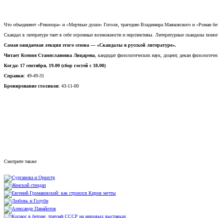
Что объединяет «Ревизора» и «Мертвые души» Гоголя, трагедию Владимира Маяковского и «Роман б
Скандал в литературе таит в себе огромные возможности и перспективы. Литературные скандалы помо
Самая ожидаемая лекция этого сезона — «Скандалы в русской литературе».
Читает Ксения Станиславовна Лицарева
, кандидат филологических наук, доцент, декан филологиче
Когда: 17 сентября, 19.00 (сбор гостей с 18.00)
Справки
: 49-49-31
Бронирование столиков
: 43-11-00
Смотрите также