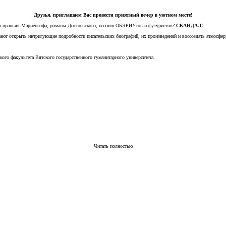
Друзья, приглашаем Вас провести приятный вечер в уютном месте!
ез вранья» Мариенгофа, романы Достоевского, поэзию ОБЭРИУтов и футуристов?
СКАНДАЛ!
гают открыть интригующие подробности писательских биографий, их произведений и воссоздать атмосфер
ского факультета Вятского государственного гуманитарного университета.
Читать полностью