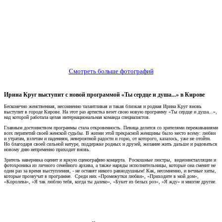
Смотреть больше фотографий
Ирина Круг выступит с новой программой «Ты сердце и душа...» в Кирове
Бесконечно женственная, несомненно талантливая и такая близкая и родная Ирина Круг вновь
выступит в городе Кирове. На этот раз артистка везет свою новую программу «Ты сердце и душа...»,
над которой работала целая интернациональная команда специалистов.
Главным достоинством программы стала откровенность. Певица делится со зрителями переживаниями
всех перипетий своей женской судьбы. В жизни этой прекрасной женщины было место всему: любви
и утратам, взлетам и падениям, невероятной радости и горю, от которого, казалось, уже не отойти.
Но благодаря своей сильной натуре, поддержке родных и друзей, желание жить дальше и радоваться
новому дню непременно приходит вновь.
Зритель наверняка оценит и яркую сценографию концерта. Роскошные люстры, видеоинсталляции и
фотохроника из личного семейного архива, а также наряды исполнительницы, которые она сменит не
один раз за время выступления, - не оставят никого равнодушным! Как, несомненно, и вечные хиты,
которые прозвучат в программе. Среди них «Промежутки любви», «Приходите в мой дом»,
«Королева», «Я так люблю тебя, когда ты далеко», «Букет из белых роз», «Я жду» и многие другие.