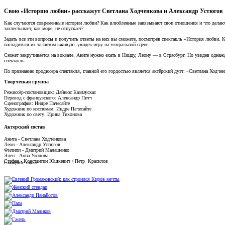
Свою «Историю любви» расскажут Светлана Ходченкова и Александр Устюгов
Как случаются современные истории любви? Как влюбленные завязывают свои отношения и что делают
захлестывает, как море, не отпускает?
Задать все эти вопросы и получить ответы на них вы сможете, посмотрев спектакль «История любви. 
насладиться их талантом вживую, увидев игру на театральной сцене.
Сюжет закручивается на вокзале. Аните нужно ехать в Ниццу, Леону — в Страсбург. Но увидев однажд
спектакль.
По признанию продюсера спектакля, главной его гордостью является актёрский дуэт: «Светлана Ходченк
Творческая группа
Режиссёр-постановщик: Дайнюс Казлаускас
Перевод с французского: Александр Питч
Сценография: Индре Пачесайте
Художник по костюмам: Индре Пачесайте
Художник по свету: Ирина Тихонова
Актерский состав
Анита - Светлана Ходченкова
Леон - Александр Устюгов
Филипп - Дмитрий Малашенко
Элен - Анна Уколова
Стефан - Константин Юшкевич / Петр Красилов
Смотрите также