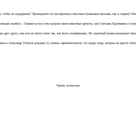
, чтобы их поддержать? Проигрывает ли смс-переписка обычным бумажным письмам, как в старину? Или 
Комедия ошибок». Главные роли в нем сыграли такие известные артисты, как Светлана Ходченкова и Але
ы друг друга, они уже не смогут жить так, как было спланировано. Их страстный роман вынуждает геро
ова и Александр Устюгов рождают ту степень харизматичности, тот градус искр, которые не просто летят
Читать полностью