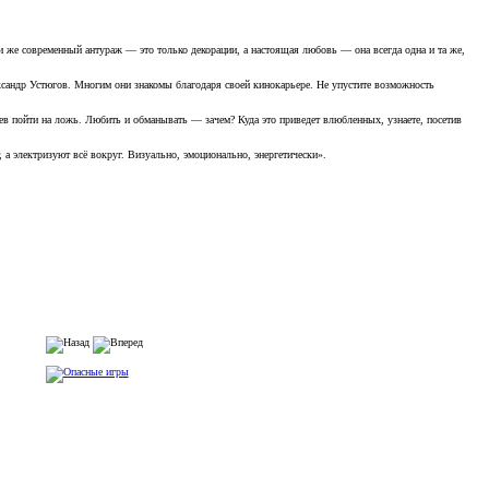
же современный антураж — это только декорации, а настоящая любовь — она всегда одна и та же,
ксандр Устюгов. Многим они знакомы благодаря своей кинокарьере. Не упустите возможность
ев пойти на ложь. Любить и обманывать — зачем? Куда это приведет влюбленных, узнаете, посетив
, а электризуют всё вокруг. Визуально, эмоционально, энергетически».