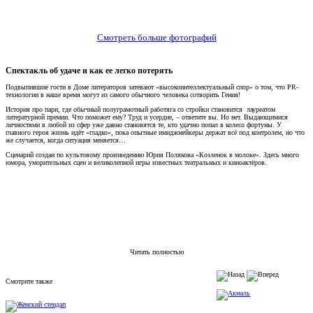
Смотреть больше фотографий
Спектакль об удаче и как ее легко потерять
Подвыпившие гости в Доме литераторов затевают «высокоинтеллектуальный спор» о том, что PR-
технологии в наше время могут из самого обычного человека сотворить Гения!
История про пари, где обычный полуграмотный работяга со стройки становится лауреатом
литературной премии. Что поможет ему? Труд и усердие, – ответите вы. Но нет. Выдающимися
личностями в любой из сфер уже давно становятся те, кто удачно попал в колесо фортуны. У
главного героя жизнь идёт «гладко», пока опытные имиджмейкеры держат всё под контролем, но что
же случается, когда ситуация меняется…
Сценарий создан по культовому произведению Юрия Полякова «Козленок в молоке». Здесь много
юмора, уморительных сцен и великолепной игры известных театральных и киноактёров.
Читать полностью
Смотрите также