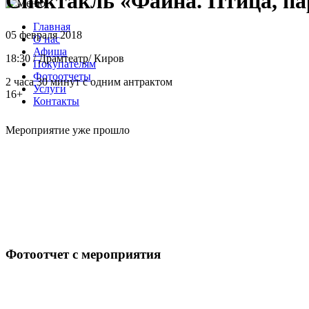
Спектакль «Фаина. Птица, пар
Главная
05 февраля 2018
О нас
Афиша
18:30
/
Драмтеатр
/
Киров
Покупателям
Фотоотчеты
2 часа 30 минут с одним антрактом
Услуги
16+
Контакты
Мероприятие уже прошло
Фотоотчет с мероприятия