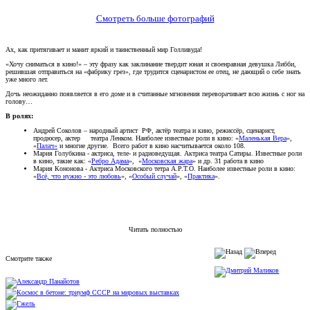
Смотреть больше фотографий
Ах, как притягивает и манит яркий и таинственный мир Голливуда!
«Хочу сниматься в кино!» – эту фразу как заклинание твердит юная и своенравная девушка Либби,
решившая отправиться на «фабрику грез», где трудится сценаристом ее отец, не дающий о себе знать
уже много лет.
Дочь неожиданно появляется в его доме и в считанные мгновения переворачивает всю жизнь с ног на
голову…
В ролях:
Андрей Соколов – народный артист РФ, актёр театра и кино, режиссёр, сценарист,
продюсер, актер театра Ленком. Наиболее известные роли в кино: «
Маленькая Вера
»,
«
Палач
»
и многие другие. Всего работ в кино насчитывается около 108.
Мария Голубкина - актриса, теле- и радиоведущая. Актриса театра Сатиры. Известные роли
в кино, такие как: «
Ребро Адама
», «
Московская жара
» и др. 31 работа в кино
Мария Кононова - Актриса Московского тетра А.Р.Т.О. Наиболее известные роли в кино:
«
Всё, что нужно - это любовь
», «
Особый случай
», «
Практика
».
Читать полностью
Смотрите также