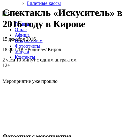
Билетные кассы
Спектакль «Искуситель» в
2016 году в Кирове
Главная
О нас
Афиша
15 декабря 2016
Покупателям
Фотоотчеты
18:00
/
ДК «Родина»
/
Киров
Услуги
Контакты
2 часа 10 минут с одним антрактом
12+
Мероприятие уже прошло
Фотоотчет с мероприятия