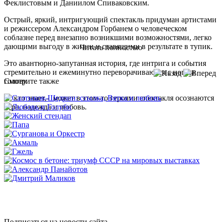
Феклистовым и Даниилом Спиваковским.
Острый, яркий, интригующий спектакль придуман артистами
и режиссером Александром Горбанем о человеческом
соблазне перед внезапно возникшими возможностями, легко
дающими выгоду в жизни и ставящими в результате в тупик.
Читать полностью
Это авантюрно-запутанная история, где интрига и события
стремительно и ежеминутно переворачиваются с ног на
голову.
Смотрите также
И, кто знает,- может в этом-то героями спектакля осознаются
вера, надежда и любовь.
Подписаться на новости сайта