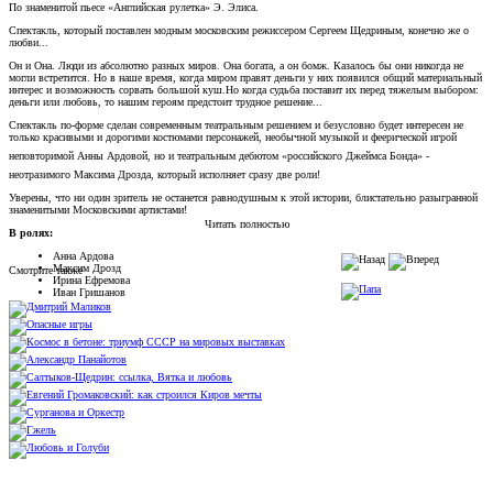
По знаменитой пьесе «Английская рулетка» Э. Элиса.
Спектакль, который поставлен модным московским режиссером Сергеем Щедриным, конечно же о
любви...
Он и Она. Люди из абсолютно разных миров. Она богата, а он бомж. Казалось бы они никогда не
могли встретится. Но в наше время, когда миром правят деньги у них появился общий материальный
интерес и возможность сорвать большой куш.Но когда судьба поставит их перед тяжелым выбором:
деньги или любовь, то нашим героям предстоит трудное решение...
Спектакль по-форме сделан современным театральным решением и безусловно будет интересен не
только красивыми и дорогими костюмами персонажей, необычной музыкой и феерической игрой
неповторимой Анны Ардовой, но и театральным дебютом
«
российского Джеймса Бонда
»
-
неотразимого Максима Дрозда, который исполняет сразу две роли!
Уверены, что ни один зритель не останется равнодушным к этой истории, блистательно разыгранной
знаменитыми Московскими артистами!
Читать полностью
В ролях:
Анна Ардова
Максим Дрозд
Смотрите также
Ирина Ефремова
Иван Гришанов