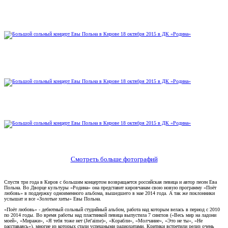
Смотреть больше фотографий
Спустя три года в Киров с большим концертом возвращается российская певица и автор песен Ева
Польна. Во Дворце культуры «Родина» она представит кировчанам свою новую программу «Поёт
любовь» в поддержку одноименного альбома, вышедшего в мае 2014 года. А так же поклонники
услышат и все «Золотые хиты» Евы Польна.
«Поёт любовь» - дебютный сольный студийный альбом, работа над которым велась в период с 2010
по 2014 годы. Во время работы над пластинкой певица выпустила 7 синглов («Весь мир на ладони
моей», «Миражи», «Я тебя тоже нет (Jet'aime)», «Корабли», «Молчание», «Это не ты», «Не
расставаясь»), многие из которых стали успешными радиохитами. Критики встретили релиз очень