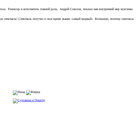
 пола. Режиссер и исполнитель главной роли, Андрей Соколов, показал нам внутренний мир мужчины
ывал спектакль! Спектакль получил в свое время звание «самый модный». Возможно, поэтому спектакль