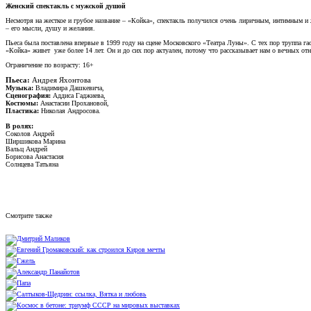
Женский спектакль с мужской душой
Несмотря на жесткое и грубое название – «Койка», спектакль получился очень лиричным, интимным 
– его мысли, душу и желания.
Пьеса была поставлена впервые в 1999 году на сцене Московского «Театра Луны». С тех пор труппа г
«Койка» живет уже более 14 лет. Он и до сих пор актуален, потому что рассказывает нам о вечных
Ограничение по возрасту: 16+
Пьеса:
Андрея Яхонтова
Музыка:
Владимира Дашкевича,
Сценография:
Аддиса Гаджиева,
Костюмы:
Анастасии Прохановой,
Пластика:
Николая Андросова.
В ролях:
Соколов Андрей
Ширшикова Марина
Вальц Андрей
Борисова Анастасия
Солнцева Татьяна
Смотрите также