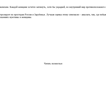
и женским. Каждой женщине хочется заглянуть, хотя бы украдкой, во внутренний мир противоположного
астролирует по просторам России и Зарубежья. Лучшая оценка этому спектаклю – аншлаги, там, где поб
 отношениях мужчины и женщины.
Читать полностью