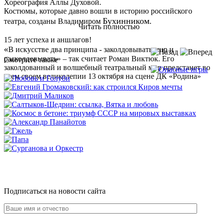
Хореография Аллы Духовой.
Костюмы, которые давно вошли в историю российского
Бухинником.
театра, созданы Владимиром
Читать полностью
15 лет успеха и аншлагов!
«
В искусстве два принципа - заколдовывать мир и
расколдовывать» – так считает Роман Виктюк. Его
Смотрите также
заколдованный и волшебный театральный мир предстанет во
всем своем великолепии 13 октября на сцене ДК «Родина»
Подписаться на новости сайта