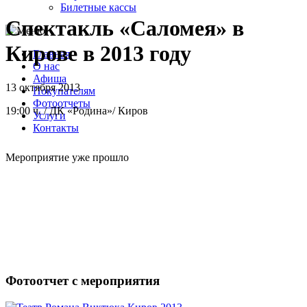
Билетные кассы
Спектакль «Саломея» в
Кирове в 2013 году
Главная
О нас
Афиша
13 октября 2013
Покупателям
Фотоотчеты
19:00 ч.
/
ДК «Родина»
/
Киров
Услуги
Контакты
Мероприятие уже прошло
Фотоотчет с мероприятия