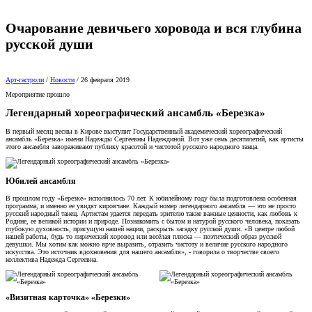
Очарование девичьего хоровода и вся глубина
русской души
Арт-гастроли
/
Новости
/
26 февраля 2019
Мероприятие прошло
Легендарный хореографический ансамбль «Березка»
В первый месяц весны в Кирове выступит Государственный академический хореографический
ансамбль «Березка» имени Надежды Сергеевны Надеждиной. Вот уже семь десятилетий, как артисты
этого ансамбля завораживают публику красотой и чистотой русского народного танца.
Юбилей ансамбля
В прошлом году «Березке» исполнилось 70 лет. К юбилейному году была подготовлена особенная
программа, и именно ее увидят кировчане. Каждый номер легендарного ансамбля — это не просто
русский народный танец. Артистам удается передать зрителю такие важные ценности, как любовь к
Родине, ее великой истории и природе. Познакомить с бытом и натурой русского человека, показать
глубокую духовность, присущую нашей нации, раскрыть загадку русской души. «В центре любой
нашей работы, будь то лирический хоровод или весёлая пляска — поэтический образ русской
девушки. Мы хотим как можно ярче выразить, отразить чистоту и величие русского народного
искусства. Это источник вдохновения для нашего ансамбля», - говорила о творчестве своего
коллектива Надежда Сергеевна.
«Визитная карточка» «Березки»