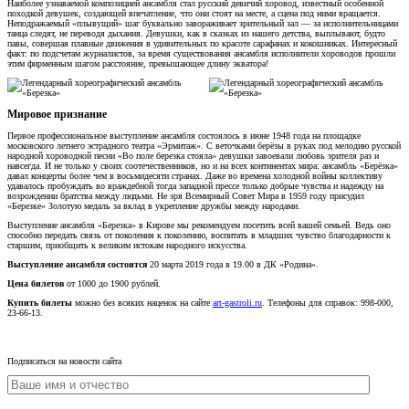
Наиболее узнаваемой композицией ансамбля стал русский девичий хоровод, известный особенной
походкой девушек, создающей впечатление, что они стоят на месте, а сцена под ними вращается.
Неподражаемый «плывущий» шаг буквально завораживает зрительный зал — за исполнительницами
танца следят, не переводя дыхания. Девушки, как в сказках из нашего детства, выплывают, будто
павы, совершая плавные движения в удивительных по красоте сарафанах и кокошниках. Интересный
факт: по подсчетам журналистов, за время существования ансамбля исполнители хороводов прошли
этим фирменным шагом расстояние, превышающее длину экватора!
Мировое признание
Первое профессиональное выступление ансамбля состоялось в июне 1948 года на площадке
московского летнего эстрадного театра «Эрмитаж». С веточками берёзы в руках под мелодию русской
народной хороводной песни «Во поле березка стояла» девушки завоевали любовь зрителя раз и
навсегда. И не только у своих соотечественников, но и на всех континентах мира: ансамбль «Берёзка»
давал концерты более чем в восьмидесяти странах. Даже во времена холодной войны коллективу
удавалось пробуждать во враждебной тогда западной прессе только добрые чувства и надежду на
возрождении братства между людьми. Не зря Всемирный Совет Мира в 1959 году присудил
«Березке» Золотую медаль за вклад в укрепление дружбы между народами.
Выступление ансамбля «Березка» в Кирове мы рекомендуем посетить всей вашей семьей. Ведь оно
способно передать связь от поколения к поколению, воспитать в младших чувство благодарности к
старшим, приобщить к великим истокам народного искусства.
Выступление ансамбля состоится
20 марта 2019 года в 19.00 в ДК «Родина».
Цена билетов
от 1000 до 1900 рублей.
Купить билеты
можно без всяких наценок на сайте
art-gastroli.ru
. Телефоны для справок: 998-000,
23-66-13.
Подписаться на новости сайта