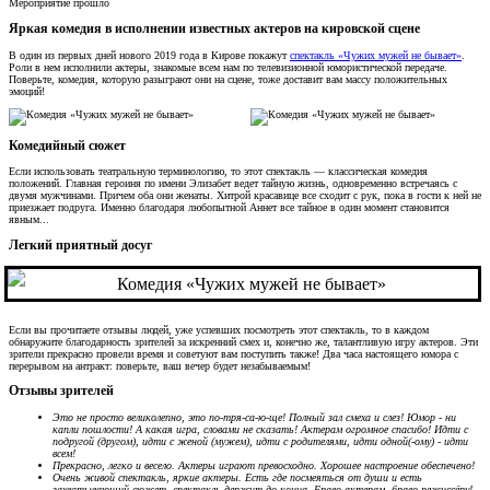
Мероприятие прошло
Яркая комедия в исполнении известных актеров на кировской сцене
В один из первых дней нового 2019 года в Кирове покажут
спектакль «Чужих мужей не бывает»
.
Роли в нем исполнили актеры, знакомые всем нам по телевизионной юмористической передаче.
Поверьте, комедия, которую разыграют они на сцене, тоже доставит вам массу положительных
эмоций!
Комедийный сюжет
Если использовать театральную терминологию, то этот спектакль — классическая комедия
положений. Главная героиня по имени Элизабет ведет тайную жизнь, одновременно встречаясь с
двумя мужчинами. Причем оба они женаты. Хитрой красавице все сходит с рук, пока в гости к ней не
приезжает подруга. Именно благодаря любопытной Аннет все тайное в один момент становится
явным...
Легкий приятный досуг
Если вы прочитаете отзывы людей, уже успевших посмотреть этот спектакль, то в каждом
обнаружите благодарность зрителей за искренний смех и, конечно же, талантливую игру актеров. Эти
зрители прекрасно провели время и советуют вам поступить также! Два часа настоящего юмора с
перерывом на антракт: поверьте, ваш вечер будет незабываемым!
Отзывы зрителей
Это не просто великолепно, это по-тря-са-ю-ще! Полный зал смеха и слез! Юмор - ни
капли пошлости! А какая игра, словами не сказать! Актерам огромное спасибо! Идти с
подругой (другом), идти с женой (мужем), идти с родителями, идти одной(-ому) - идти
всем!
Прекрасно, легко и весело. Актеры играют превосходно. Хорошее настроение обеспечено!
Очень живой спектакль, яркие актеры. Есть где посмеяться от души и есть
захватывающий сюжет, спектакль держит до конца. Браво актерам, браво режиссёру!