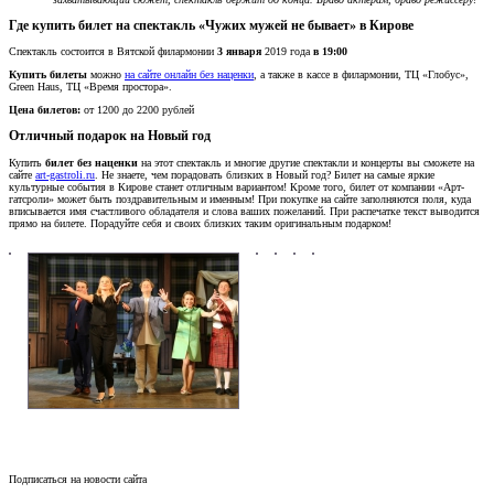
Где купить билет на спектакль «Чужих мужей не бывает» в Кирове
Спектакль состоится в Вятской филармонии
3 января
2019 года
в 19:00
Купить билеты
можно
на сайте онлайн без наценки
, а также в кассе в филармонии, ТЦ «Глобус»,
Green Haus, ТЦ «Время простора».
Цена билетов:
от 1200 до 2200 рублей
Отличный подарок на Новый год
Купить
билет без наценки
на этот спектакль и многие другие спектакли и концерты вы сможете на
сайте
art-gastroli.ru
. Не знаете, чем порадовать близких в Новый год? Билет на самые яркие
культурные события в Кирове станет отличным вариантом! Кроме того, билет от компании «Арт-
гатсроли» может быть поздравительным и именным! При покупке на сайте заполняются поля, куда
вписывается имя счастливого обладателя и слова ваших пожеланий. При распечатке текст выводится
прямо на билете. Порадуйте себя и своих близких таким оригинальным подарком!
Подписаться на новости сайта