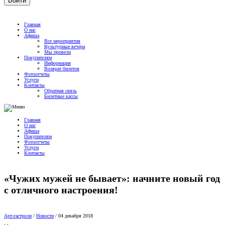
Главная
О нас
Афиша
Все мероприятия
Культурные вечера
Мы провели
Покупателям
Информация
Возврат билетов
Фотоотчеты
Услуги
Контакты
Обратная связь
Билетные кассы
Главная
О нас
Афиша
Покупателям
Фотоотчеты
Услуги
Контакты
«Чужих мужей не бывает»: начните новый год
с отличного настроения!
Арт-гастроли
/
Новости
/
04 декабря 2018