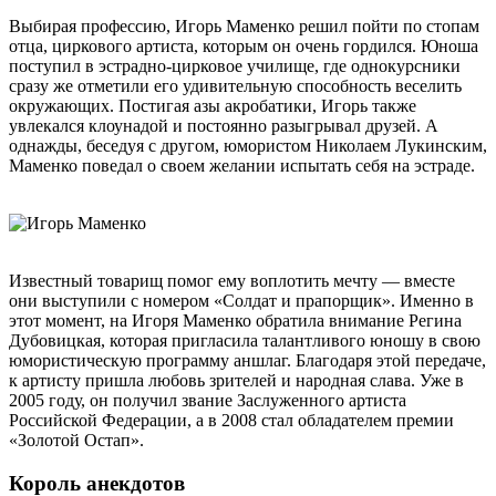
Выбирая профессию, Игорь Маменко решил пойти по стопам
отца, циркового артиста, которым он очень гордился. Юноша
поступил в эстрадно-цирковое училище, где однокурсники
сразу же отметили его удивительную способность веселить
окружающих. Постигая азы акробатики, Игорь также
увлекался клоунадой и постоянно разыгрывал друзей. А
однажды, беседуя с другом, юмористом Николаем Лукинским,
Маменко поведал о своем желании испытать себя на эстраде.
Известный товарищ помог ему воплотить мечту — вместе
они выступили с номером «Солдат и прапорщик». Именно в
этот момент, на Игоря Маменко обратила внимание Регина
Дубовицкая, которая пригласила талантливого юношу в свою
юмористическую программу аншлаг. Благодаря этой передаче,
к артисту пришла любовь зрителей и народная слава. Уже в
2005 году, он получил звание Заслуженного артиста
Российской Федерации, а в 2008 стал обладателем премии
«Золотой Остап».
Король анекдотов