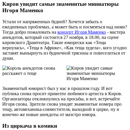
Киров увидит самые знаменитые миниатюры
Игоря Маменко
Устали от напряженных будней? Хочется забыть о
ежедневных проблемах, а может быть и посмеяться над ними?
Тогда добро пожаловать на
концерт Игоря Маменко
- мастера
анекдотов, который состоится 27 ноября, в 18.00, на сцене
кировского Драмтеатра. Такие юморески как «Теща
вернулась», «Теща в Африке», «Как теща худела», кого угодно
заставят вынырнуть из будничной трясины и повеселиться от
души.
Знаменитый юморист был у нас в прошлом году. И вот
публика снова просит привезти любимого артиста в Киров.
Организаторы откликнулись на просьбы, и вот, встречайте
Игоря снова. Зрители снова увидят знаменитые номера про
тещу, автомеханика-совместителя, выходной в цирке, ну и
конечно же новые анекдоты от маэстро юмора.
Из циркача в комики