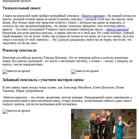
Мероприятие прошло
Увлекательный сюжет
2 марта на кировской сцене пройдет комедийный спектакль «
Невеста напрокат
». На первый взгляд все
просто: молодой человек никак не может встретить девушку, с которой готов был бы связать свою
жизнь. Вот только скоро ему предстоит встреча с отцом, с которым они давно не виделись, и
хотелось бы ему продемонстрировать, что жизнь сложилась прекрасно: есть отличная работа,
невеста… Где взять последнюю? Главного героя посещает гениальная мысль –
невеста напрокат
!
Идеальная для роли девушка нашлась, и парень впустил ее в свой дом. Но узнав поближе, главный
герой понимает, что не хочет, чтобы она уходила не только из его дома, но и из его жизни. Да и вся
семья в восторге от этой «невесты»... Ну а дальше раскрывать сюжет мы не будем, тем более, что
закрутится он ой как лихо.
Режиссер спектакля
Известная российская артистка Татьяна Догилева. Это ее четвертая работа в качестве режиссера
театра. Все работы Догилевой - это пьесы о настоящих чувствах, о жизни — легкие, с юмором, но
вместе с тем не поверхностные.
Забавный спектакль с участием мастеров сцены
В нем заняты такие звезды театра и кино, как Александр Михайлов, Елена Проклова, Юлия
Такшина, Мария Добржинская.
«Невеста напрокат» - это легкая, ироничная, светлая комедия. Неординарный сюжет захватывает, а
доброжелательный и интеллигентный юмор, точные реплики, заставляющие смеяться даже самого
хмурого зрителя, звучат на протяжении всей постановки.