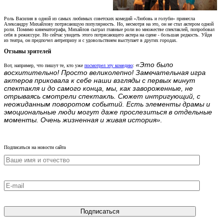
Роль Василия в одной из самых любимых советских комедий «Любовь и голуби» принесла
Александру Михайлову потрясающую популярность. Но, несмотря на это, он не стал актером одной
роли. Помимо кинематографа, Михайлов сыграл главные роли во множестве спектаклей, попробовал
себя в режиссуре. Но сейчас увидеть этого потрясающего актера на сцене - большая редкость. Уйдя
из театра, он предпочел антрепризу и с удовольствием выступает в других городах.
Отзывы зрителей
«Это было
Вот, например, что пишут те, кто уже
посмотрел эту комедию
:
восхитительно! Просто великолепно! Замечательная игра
актеров приковала к себе наши взгляды с первых минут
спектакля и до самого конца, мы, как завороженные, не
отрываясь смотрели спектакль. Сюжет интригующий, с
неожиданным поворотом событий. Есть элементы драмы и
эмоциональные люди могут даже прослезиться в отдельные
моменты. Очень жизненная и живая история».
Подписаться на новости сайта