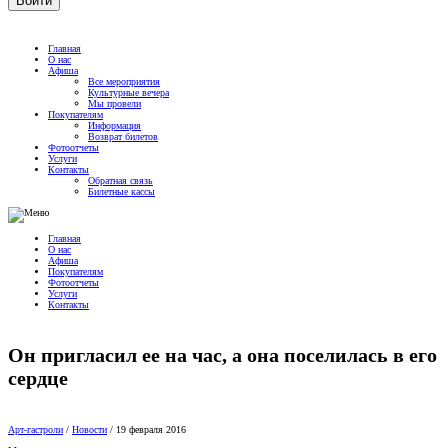
Главная
О нас
Афиша
Все мероприятия
Культурные вечера
Мы провели
Покупателям
Информация
Возврат билетов
Фотоотчеты
Услуги
Контакты
Обратная связь
Билетные кассы
Главная
О нас
Афиша
Покупателям
Фотоотчеты
Услуги
Контакты
Он пригласил ее на час, а она поселилась в его
сердце
Арт-гастроли
/
Новости
/
19 февраля 2016