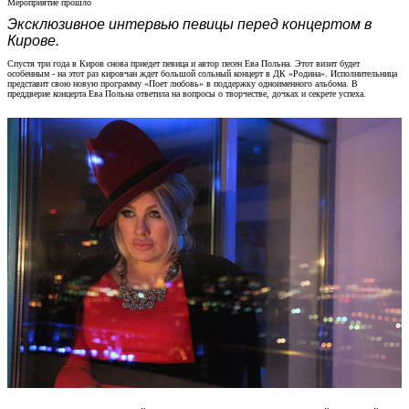
Мероприятие прошло
Эксклюзивное интервью певицы перед концертом в
Кирове.
Спустя три года в Киров снова приедет певица и автор песен Ева Польна. Этот визит будет
особенным - на этот раз кировчан ждет большой сольный концерт в ДК «Родина». Исполнительница
представит свою новую программу «Поет любовь» в поддержку одноименного альбома. В
преддверие концерта Ева Польна ответила на вопросы о творчестве, дочках и секрете успеха.