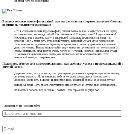
от меня чего то особенного.
В ваших соцсетях много фотографий, как вы занимаетесь спортом, танцуете. Сколько
времени вы уделяете тренировкам?
Это я специально выкладываю фото, чтобы потом было не отвертеться ни перед
поклонниками, ни перед собой! Как занималась? Где результат? А ну-ка покажи!
Несколько раз в неделю хожу в спортклуб на разные групповые занятия и в
бассейн. Ещё у меня есть отдельный тренер, который мучает меня персонально.
Если совсем нет времени на серьёзную тренировку, делаю упражнения в течение
дня, где угодно. Всегда можно найти пару минут на приседания или отжимания от
стены, например. Для тонуса очень полезно. И танцы, конечно, отрада для души!
Я занимаюсь аргентинским танго уже несколько лет и мечтаю освоить этот
непростой танец в совершенстве.
Поделитесь советом для кировских женщин, как добиться успеха в профессиональной и
личной жизни.
Дорогие дамы, могу сказать, что чрезмерное увлечение карьерой идет не на пользу
личному счастью. Но и замыкать себя в четырех стенах дома тоже не стоит.
Здорово, когда есть в жизни и любимое дело, и милый рядом! В любом случае,
выбор за вами. Есть много счастливых бизнес-вумен и
«
отчаянных домохозяек»,
полностью довольных жизнью. Главное - это гармония внутри вас.
Подписаться на новости сайта