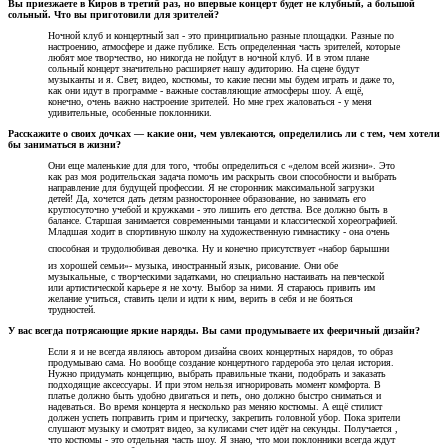
Вы приезжаете в Киров в третий раз, но впервые концерт будет не клубный, а большой
сольный. Что вы приготовили для зрителей?
Ночной клуб и концертный зал - это принципиально разные площадки. Разные по
настроению, атмосфере и даже публике. Есть определенная часть зрителей, которые
любят мое творчество, но никогда не пойдут в ночной клуб. И в этом плане
сольный концерт значительно расширяет нашу аудиторию. На сцене будут
музыканты и я. Свет, видео, костюмы, то какие песни мы будем играть и даже то,
как они идут в программе - важные составляющие атмосферы шоу. А ещё,
конечно, очень важно настроение зрителей. Но мне грех жаловаться - у меня
удивительные, особенные поклонники.
Расскажите о своих дочках — какие они, чем увлекаются, определились ли с тем, чем хотели
бы заниматься в жизни?
Они еще маленькие для для того, чтобы определиться с «делом всей жизни». Это
как раз моя родительская задача помочь им раскрыть свои способности и выбрать
направление для будущей профессии. Я не сторонник максимальной загрузки
детей! Да, хочется дать детям разностороннее образование, но занимать его
круглосуточно учебой и кружками - это лишить его детства. Все должно быть в
балансе. Старшая занимается современными танцами и классической хореографией.
Младшая ходит в спортивную школу на художественную гимнастику - она очень
способная и трудолюбивая девочка. Ну и конечно присутствует
«
набор барышни
из хорошей семьи»- музыка, иностранный язык, рисование. Они обе
музыкальные, с творческими задатками, но специально настаивать на певческой
или артистической карьере я не хочу. Выбор за ними. Я стараюсь привить им
желание учиться, ставить цели и идти к ним, верить в себя и не бояться
трудностей.
У вас всегда потрясающие яркие наряды. Вы сами продумываете их фееричный дизайн?
Если я и не всегда являюсь автором дизайна своих концертных нарядов, то образ
продумываю сама. Но вообще создание концертного гардероба это целая история.
Нужно придумать концепцию, выбрать правильные ткани, подобрать и заказать
подходящие аксессуары. И при этом нельзя игнорировать момент комфорта. В
платье должно быть удобно двигаться и петь, оно должно быстро сниматься и
надеваться. Во время концерта я несколько раз меняю костюмы. А ещё стилист
должен успеть поправить грим и прическу, закрепить головной убор. Пока зрители
слушают музыку и смотрят видео, за кулисами счет идёт на секунды. Получается ,
что костюмы - это отдельная часть шоу. Я знаю, что мои поклонники всегда ждут