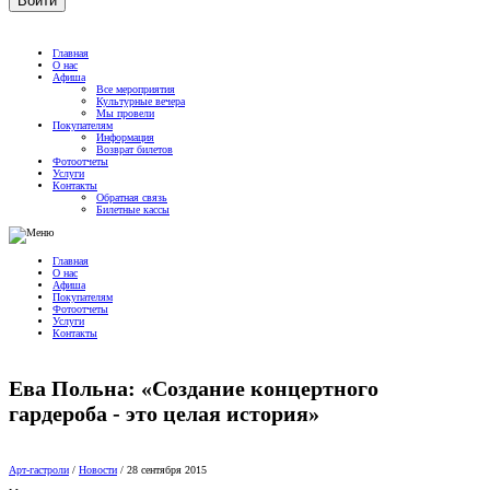
Главная
О нас
Афиша
Все мероприятия
Культурные вечера
Мы провели
Покупателям
Информация
Возврат билетов
Фотоотчеты
Услуги
Контакты
Обратная связь
Билетные кассы
Главная
О нас
Афиша
Покупателям
Фотоотчеты
Услуги
Контакты
Ева Польна: «Создание концертного
гардероба - это целая история»
Арт-гастроли
/
Новости
/
28 сентября 2015