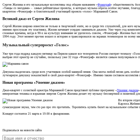
Сергея Жилина и его музыкальные коллективы под общим названием «
Фонограф
» общественность бол
«Танцы со звездами» - самые рейтинговые проекты, в которых музыка обрела особое звучание, благо
квартетом «Фонограф» и блистательной участницей проекта «голос» Марианной Савон.
Великий джаз от Сергея Жилина
Сергей Жилин широко известен не только в творческой элите, но и среди тех слушателей, для кого му
именно прослушав эту пластинку, Жилин начинает усердно заниматься джазом. Уже через год композито
сложные времена, когда в 90-х на культуру внимание не уделялось совсем, «Фонограф» Жилина был по
1994 году. Этот момент прочно вошел в историю и транслировался на экранах телевизоров по всему ми
Музыкальный суперпроект «Голос»
Уже три года подряд каждую пятницу на Первом канале все телезрители России смотрят телешоу «Голо
выбран этот оркестр не случайно, поскольку уже 32 года «Фонограф» является самым популярным в ст
Девушка выделялась среди всех участников особой манерой пения. Она могла любой песни дать особое
лучезарную девушку вокалисткой в свой джаз-квартет «Фонограф». Именно таким составом коллектив г
Новая программа «Упоение джазом»
Джаз-квартет с солисткой оркестра Марианной Савон представит публике программу «
Упоение джазом
»
невероятная техника и взрывная энергия Сергея Жилина делает эту музыку бессмертной и понятной дл
Во втором отдел
Карлоса Жобино.
сумасшедшие звуки, чем сто раз про это прочитать. Торопитесь купить билет на музыкальное событие 
Концерт состоится 21 марта в 19.00 в филармонии.
Подписаться на новости сайта