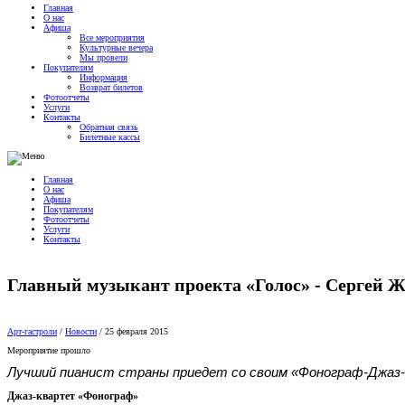
Главная
О нас
Афиша
Все мероприятия
Культурные вечера
Мы провели
Покупателям
Информация
Возврат билетов
Фотоотчеты
Услуги
Контакты
Обратная связь
Билетные кассы
Главная
О нас
Афиша
Покупателям
Фотоотчеты
Услуги
Контакты
Главный музыкант проекта «Голос» - Сергей 
Арт-гастроли
/
Новости
/
25 февраля 2015
Мероприятие прошло
Лучший пианист страны приедет со своим «Фонограф-Джаз
Джаз-квартет «Фонограф»