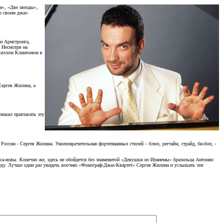
и», «Две звезды»,
о своим джаз-
уи Армстронга,
. Несмотря на
 Биллом Клинтоном в
Сергея Жилина, а
пешил пригласить эту
России - Сергея Жилина. Умопомрачительная фортепианных стилей – блюз, регтайм, страйд, би-боп, -
са-новы. Конечно же, здесь не обойдется без знаменитой «Девушки из Ипанемы» бразильца Антонио
буду. Лучше один раз увидеть воочию «Фонограф-Джаз-Квартет» Сергея Жилина и услышать эти