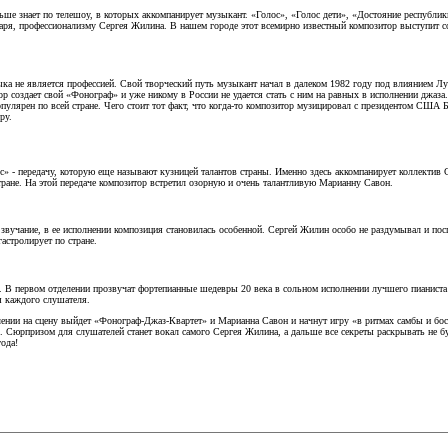
ьше знает по телешоу, в которых аккомпанирует музыкант. «Голос», «Голос дети», «Достояние республик
даря, профессионализму Сергея Жилина. В нашем городе этот всемирно известный композитор выступит с
зыка не является профессией. Свой творческий путь музыкант начал в далеком 1982 году под влиянием Л
р создает свой «Фонограф» и уже никому в России не удается стать с ним на равных в исполнении джаза
пулярен по всей стране. Чего стоит тот факт, что когда-то композитор музицировал с президентом США
ру.
с» - передачу, которую еще называют кузницей талантов страны. Именно здесь аккомпанирует коллектив 
ране. На этой передаче композитор встретил озорную и очень талантливую Марианну Савон.
 звучание, в ее исполнении композиция становилась особенной. Сергей Жилин особо не раздумывал и пос
астролирует по стране.
. В первом отделении прозвучат фортепианные шедевры 20 века в сольном исполнении лучшего пианиста 
я каждого слушателя.
ении на сцену выйдет «Фонограф-Джаз-Квартет» и Марианна Савон и начнут игру «в ритмах самбы и бос
 Сюрпризом для слушателей станет вокал самого Сергея Жилина, а дальше все секреты раскрывать не 
года!