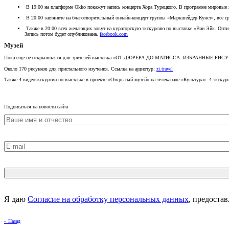
В 19:00 на платформе Okko покажут запись концерта Хора Турецкого. В программе мировые
В 20:00 загляните на благотворительный онлайн-концерт группы «Маркшейдер Кунст», все ср
Также в 20:00 всех желающих зовут на кураторскую экскурсию по выставке «Ван Эйк. Оптичес
Запись потом будет опубликована.
facebook.com
Музей
Пока еще не открывшаяся для зрителей выставка «ОТ ДЮРЕРА ДО МАТИССА. ИЗБРАННЫЕ 
Около 170 рисунков для пристального изучения. Ссылка на аудиотур:
zi.travel
Также 4 видеоэкскурсии по выставке в проекте «Открытый музей» на телеканале «Культура». 4 экскур
Подписаться на новости сайта
Я даю
Согласие на обработку персональных данных
, предоста
« Назад