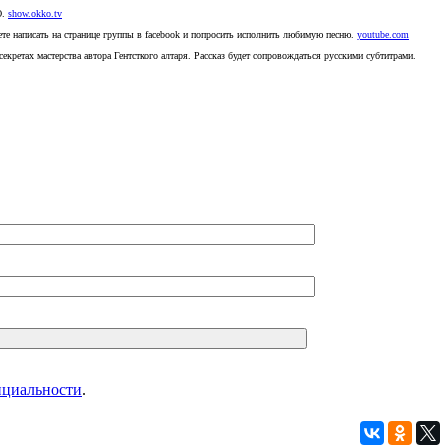
O.
show.okko.tv
ете написать на странице группы в facebook и попросить исполнить любимую песню.
youtube.com
ретах мастерства автора Гентсткого алтаря. Рассказ будет сопровождаться русскими субтитрами.
нциальности
.