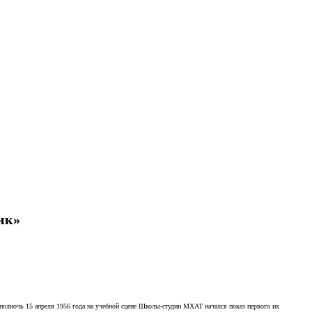
ик»
В полночь 15 апреля 1956 года на учебной сцене Школы-студии МХАТ начался показ первого их