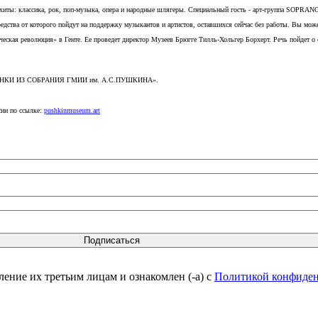
 хиты: классика, рок, поп-музыка, опера и народные шлягеры. Специальный гость - арт-группа SОPRAN
едства от которого пойдут на поддержку музыкантов и артистов, оставшихся сейчас без работы. Вы мож
кая революция» в Генте. Ее проведет директор Музеев Брюгге Тилль-Хольгер Борхерт. Речь пойдет о сек
РИСУНКИ ИЗ СОБРАНИЯ ГМИИ им. А.С.ПУШКИНА».
сии по ссылке:
pushkinmuseum.art
вление их третьим лицам и ознакомлен (-а) c
Политикой конфиде