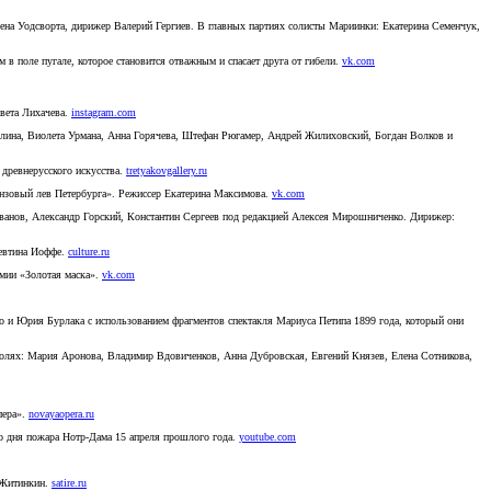
ивена Уодсворта, дирижер Валерий Гергиев. В главных партиях солисты Мариинки: Екатерина Семенчук,
в поле пугале, которое становится отважным и спасает друга от гибели.
vk.com
авета Лихачева.
instagram.com
ллина, Виолета Урмана, Анна Горячева, Штефан Рюгамер, Андрей Жилиховский, Богдан Волков и
 древнерусского искусства.
tretyakovgallery.ru
онзовый лев Петербурга». Режиссер Екатерина Максимова.
vk.com
Иванов, Александр Горский, Константин Сергеев под редакцией Алексея Мирошниченко. Дирижер:
левтина Иоффе.
culture.ru
емии «Золотая маска».
vk.com
о и Юрия Бурлака с использованием фрагментов спектакля Мариуса Петипа 1899 года, который они
 ролях: Мария Аронова, Владимир Вдовиченков, Анна Дубровская, Евгений Князев, Елена Сотникова,
пера».
novayaopera.ru
о дня пожара Нотр-Дама 15 апреля прошлого года.
youtube.com
й Житинкин.
satire.ru