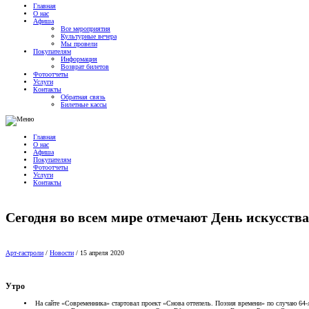
Главная
О нас
Афиша
Все мероприятия
Культурные вечера
Мы провели
Покупателям
Информация
Возврат билетов
Фотоотчеты
Услуги
Контакты
Обратная связь
Билетные кассы
Главная
О нас
Афиша
Покупателям
Фотоотчеты
Услуги
Контакты
Сегодня во всем мире отмечают День искусства
Арт-гастроли
/
Новости
/
15 апреля 2020
Утро
На сайте «Современника» стартовал проект «Снова оттепель. Поэзия времени» по случаю 64-л