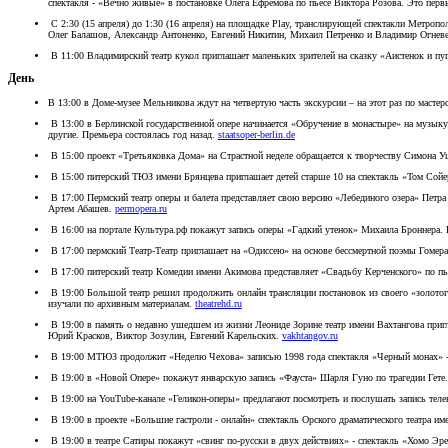
спектакля - «Вечно живые» в постановке Олега Ефремова по пьесе Виктора Розова. Это пе
С 2:30 (15 апреля) до 1:30 (16 апреля) на площадке Play, транслирующей спектакли Метроп
Олег Балашов, Александр Антоненко, Евгений Никитин, Михаил Петренко и Владимир Огневен
В 11:00 Владимирский театр кукол приглашает маленьких зрителей на сказку «Аистенок и пу
День
В 13:00 в Доме-музее Мельникова ждут на четвертую часть экскурсии – на этот раз по масте
В 13:00 в Берлинской государственной опере начинается «Обручение в монастыре» на музы
другие. Премьера состоялась год назад.
staatsoper-berlin.de
В 15:00 проект «Третьяковка Дома» на Страстной неделе обращается к творчеству Симона Уш
В 15:00 питерский ТЮЗ имени Брянцева приглашает детей старше 10 на спектакль «Том Сой
В 17:00 Пермский театр оперы и балета представляет свою версию «Лебединого озера» Пет
Артем Абашев.
permopera.ru
В 16:00 на портале Культура.рф покажут запись оперы «Гадкий утенок» Михаила Броннера.
В 17:00 пермский Театр-Театр приглашает на «Одиссею» на основе бессмертной поэмы Гомера
В 17:00 питерский театр Комедии имени Акимова представляет «Свадьбу Керченского» по п
В 19:00 Большой театр решил продолжить онлайн трансляции постановок из своего «золотог
изучали по архивным материалам.
theatrehd.ru
В 19:00 в память о недавно ушедшем из жизни Леониде Зорине театр имени Вахтангова приг
Юрий Красков, Виктор Зозулин, Евгений Карельских.
vakhtangov.ru
В 19:00 МТЮЗ продолжит «Неделю Чехова» записью 1998 года спектакля «Черный монах» - 
В 19:00 в «Новой Опере» покажут январскую запись «Фауста» Шарля Гуно по трагедии Гете.
В 19:00 на YouTube-канале «Геликон-оперы» предлагают посмотреть и послушать запись те
В 19:00 в проекте «Большие гастроли - онлайн» спектакль Орского драматического театра 
В 19:00 в театре Сатиры покажут «свинг по-русски в двух действиях» - спектакль «Хомо Э