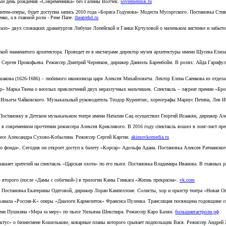
рвый день рождения «Современника» без Галины Волчек.
sovremennik.ru
олитен-оперы, будет доступна запись 2010 года «Бориса Годунова» Модеста Мусоргского. Постановка Ст
ко, а в главной роли - Рене Папе.
theatrehd.ru
гало» двух словацких драматургов Либуше Лопейской и Ганки Крчуловой о маленьком аистенке и забытом 
рской знаменитого архитектора. Проведет ее в инстаграме директор музея архитектуры имени Щусева Елиз
ку Сергея Прокофьева. Режиссер Дмитрий Черняков, дирижер Даниэль Баренбойм. В ролях: Айда Гарифу
акова (1626-1686) – любимого иконописца царя Алексея Михайловича. Лектор Елена Саенкова из отдела
ер» Марка Твена о веселых приключений двух неразлучных мальчишек. Спектакль – лауреат премии «Бр
ра Ильича Чайковского. Музыкальный руководитель Теодор Курентзис, хореографы Мариус Петипа, Лев 
 Постановку в Детском музыкальном театре имени Наталии Сац осуществил Георгий Исаакян, дирижер А
 в современном прочтении режиссера Алексея Крикливого. В 2016 году спектакль вошел в лонг-лист пр
ьесе Александра Сухово-Кобылина. Режиссер Сергей Каргин.
akimovkomedia.ru
о фонда». Сегодня он откроет доступ к балету «Корсар» Адольфа Адана. Постановка Алексея Ратманског
лашает зрителей на спектакль «Царская охота» по его пьесе. Постановка Владимира Иванова. В главных
второго (после «Дамы с собачкой») в трилогии Камы Гинкаса «Жизнь прекрасна».
vk.com
 Постановка Екатерины Одеговой, дирижер Лоран Кампеллоне. Солисты, хор и оркестр театра «Новая О
леканала «Россия-К» оперы «Диалоги Кармелиток» Франсиса Пуленка. Трансляция посвящена годовщине с
имени Пушкина «Мера за меру» по пьесе Уильяма Шекспира. Режиссер Каро Балян.
большиегастроли.рф
ректус» о бизнесмене Кошелькове, коварные планы которого срывает подпольщик Вася. Режиссер Андре