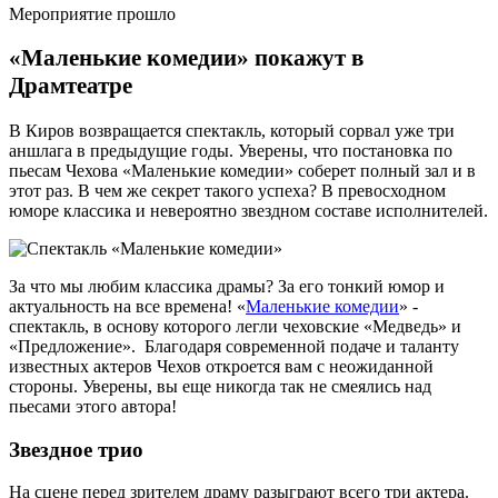
Мероприятие прошло
«Маленькие комедии» покажут в
Драмтеатре
В Киров возвращается спектакль, который сорвал уже три
аншлага в предыдущие годы. Уверены, что постановка по
пьесам Чехова «Маленькие комедии» соберет полный зал и в
этот раз. В чем же секрет такого успеха? В превосходном
юморе классика и невероятно звездном составе исполнителей.
За что мы любим классика драмы? За его тонкий юмор и
актуальность на все времена! «
Маленькие комедии
» -
спектакль, в основу которого легли чеховские «Медведь» и
«Предложение». Благодаря современной подаче и таланту
известных актеров Чехов откроется вам с неожиданной
стороны. Уверены, вы еще никогда так не смеялись над
пьесами этого автора!
Звездное трио
На сцене перед зрителем драму разыграют всего три актера.