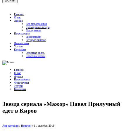
Главная
О нас
Афиша
Все мероприятия
Культурные вечера
Мы провели
Покупателям
Информация
Возврат билетов
Фотоотчеты
Услуги
Контакты
Обратная связь
Билетные кассы
Главная
О нас
Афиша
Покупателям
Фотоотчеты
Услуги
Контакты
Звезда сериала «Мажор» Павел Прилучный
едет в Киров
Арт-гастроли
/
Новости
/
11 октября 2019