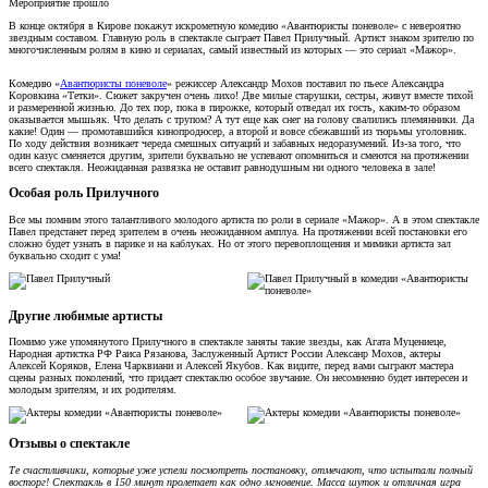
Мероприятие прошло
В конце октября в Кирове покажут искрометную комедию «Авантюристы поневоле» с невероятно
звездным составом. Главную роль в спектакле сыграет Павел Прилучный. Артист знаком зрителю по
многочисленным ролям в кино и сериалах, самый известный из которых — это сериал «Мажор».
Комедию «
Авантюристы поневоле
» режиссер Александр Мохов поставил по пьесе Александра
Коровкина «Тетки». Сюжет закручен очень лихо! Две милые старушки, сестры, живут вместе тихой
и размеренной жизнью. До тех пор, пока в пирожке, который отведал их гость, каким-то образом
оказывается мышьяк. Что делать с трупом? А тут еще как снег на голову свалились племянники. Да
какие! Один — промотавшийся кинопродюсер, а второй и вовсе сбежавший из тюрьмы уголовник.
По ходу действия возникает череда смешных ситуаций и забавных недоразумений. Из-за того, что
один казус сменяется другим, зрители буквально не успевают опомниться и смеются на протяжении
всего спектакля. Неожиданная развязка не оставит равнодушным ни одного человека в зале!
Особая роль Прилучного
Все мы помним этого талантливого молодого артиста по роли в сериале «Мажор». А в этом спектакле
Павел предстанет перед зрителем в очень неожиданном амплуа. На протяжении всей постановки его
сложно будет узнать в парике и на каблуках. Но от этого перевоплощения и мимики артиста зал
буквально сходит с ума!
Другие любимые артисты
Помимо уже упомянутого Прилучного в спектакле заняты такие звезды, как Агата Муцениеце,
Народная артистка РФ Раиса Рязанова, Заслуженный Артист России Алексанр Мохов, актеры
Алексей Коряков, Елена Чарквиани и Алексей Якубов. Как видите, перед вами сыграют мастера
сцены разных поколений, что придает спектаклю особое звучание. Он несомненно будет интересен и
молодым зрителям, и их родителям.
Отзывы о спектакле
Те счастливчики, которые уже успели посмотреть постановку, отмечают, что испытали полный
восторг! Спектакль в 150 минут пролетает как одно мгновение. Масса шуток и отличная игра