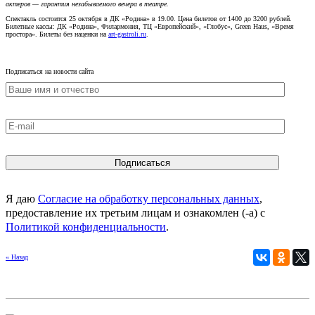
актеров — гарантия незабываемого вечера в театре.
Спектакль состоится 25 октября в ДК «Родина» в 19.00. Цена билетов от 1400 до 3200 рублей.
Билетные кассы: ДК «Родина», Филармония, ТЦ «Европейский», «Глобус», Green Haus, «Время
простора». Билеты без наценки на
art-gastroli.ru
.
Подписаться на новости сайта
Я даю
Согласие на обработку персональных данных
,
предоставление их третьим лицам и ознакомлен (-а) c
Политикой конфиденциальности
.
« Назад