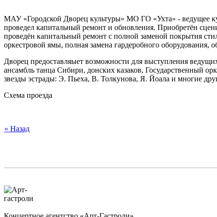
МАУ «Городской Дво­рец культуры» МО ГО «Ухта» - ведущее ку
проведел капитальный ремонт и обновления. Приобретён сцени
проведён капитальный ремонт с полной заменой покрытия стил
оркестровой ямы, полная замена гардеробного оборудования, о
Дворец предоставляыет возможности для выступления ведущих 
ансамбль танца Сибири, донских казаков, Государственный ор
звезды эстрады: Э. Пьеха, B. Толкунова, Я. Йоала и многие дру
Схема проезда
« Назад
Концертное агентство «Арт-Гастроли»