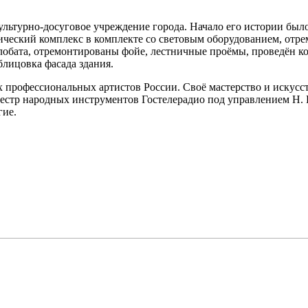
льтурно-досуговое учреждение города. Начало его истории было
ческий комплекс в комплекте со световым оборудованием, отрем
обата, отремонтированы фойе, лестничные проёмы, проведён ко
блицовка фасада здания.
профессиональных артистов России. Своё мастерство и искусст
кестр народных инструментов Гостелерадио под управлением Н. 
гие.