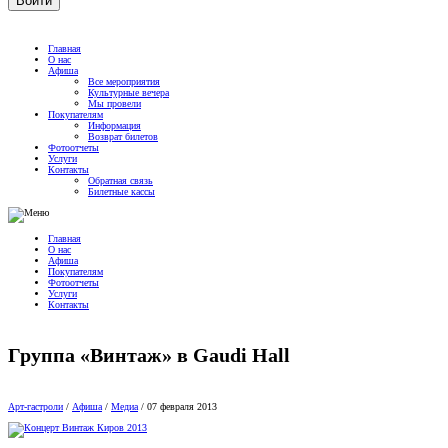
Главная
О нас
Афиша
Все мероприятия
Культурные вечера
Мы провели
Покупателям
Информация
Возврат билетов
Фотоотчеты
Услуги
Контакты
Обратная связь
Билетные кассы
Главная
О нас
Афиша
Покупателям
Фотоотчеты
Услуги
Контакты
Группа «Винтаж» в Gaudi Hall
Арт-гастроли
/
Афиша
/
Медиа
/
07 февраля 2013