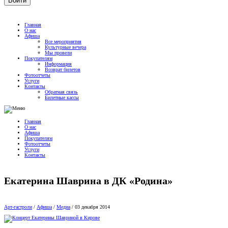
Главная
О нас
Афиша
Все мероприятия
Культурные вечера
Мы провели
Покупателям
Информация
Возврат билетов
Фотоотчеты
Услуги
Контакты
Обратная связь
Билетные кассы
Главная
О нас
Афиша
Покупателям
Фотоотчеты
Услуги
Контакты
Екатерина Шаврина в ДК «Родина»
Арт-гастроли
/
Афиша
/
Медиа
/
03 декабря 2014