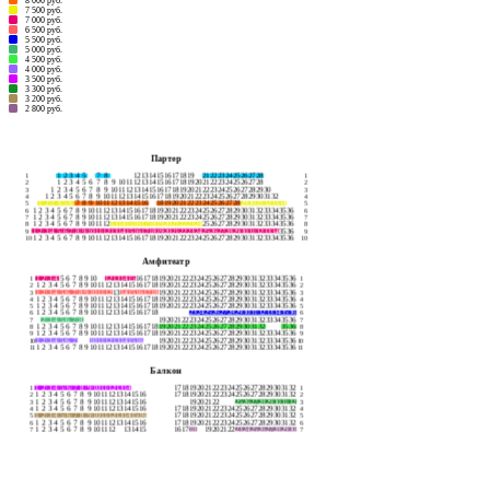
8 000 руб.
24
7 500 руб.
42
7 000 руб.
17
6 500 руб.
14
5 500 руб.
7
5 000 руб.
16
4 500 руб.
14
4 000 руб.
14
3 500 руб.
8
3 300 руб.
16
3 200 руб.
9
2 800 руб.
Партер
1
2
3
4
5
7
8
12
13
14
15
16
17
18
19
21
22
23
24
25
26
27
28
1
1
1
2
3
4
5
6
7
8
9
10
11
12
13
14
15
16
17
18
19
20
21
22
23
24
25
26
27
28
2
2
1
2
3
4
5
6
7
8
9
10
11
12
13
14
15
16
17
18
19
20
21
22
23
24
25
26
27
28
29
30
3
3
1
2
3
4
5
6
7
8
9
10
11
12
13
14
15
16
17
18
19
20
21
22
23
24
25
26
27
28
29
30
31
32
4
4
1
2
3
4
5
6
7
8
9
10
11
12
13
14
15
16
18
19
20
21
22
23
24
25
26
27
28
29
30
31
32
33
34
5
5
1
2
3
4
5
6
7
8
9
10
11
12
13
14
15
16
17
18
19
20
21
22
23
24
25
26
27
28
29
30
31
32
33
34
35
36
6
6
1
2
3
4
5
6
7
8
9
10
11
12
13
14
15
16
17
18
19
20
21
22
23
24
25
26
27
28
29
30
31
32
33
34
35
36
7
7
1
2
3
4
5
6
7
8
9
10
11
12
13
14
15
16
17
18
19
20
21
22
23
24
25
26
27
28
29
30
31
32
33
34
35
36
8
8
1
2
3
4
5
6
7
8
9
10
11
12
13
14
15
16
17
18
19
20
21
22
23
24
25
26
27
28
29
30
31
32
33
34
35
36
9
9
1
2
3
4
5
6
7
8
9
10
11
12
13
14
15
16
17
18
19
20
21
22
23
24
25
26
27
28
29
30
31
32
33
34
35
36
10
10
Амфитеатр
1
2
3
4
5
6
7
8
9
10
12
13
14
15
16
17
18
19
20
21
22
23
24
25
26
27
28
29
30
31
32
33
34
35
36
1
1
1
2
3
4
5
6
7
8
9
10
11
12
13
14
15
16
17
18
19
20
21
22
23
24
25
26
27
28
29
30
31
32
33
34
35
36
2
2
1
2
3
4
5
6
7
8
9
10
11
12
13
14
15
16
17
18
19
20
21
22
23
24
25
26
27
28
29
30
31
32
33
34
35
36
3
3
1
2
3
4
5
6
7
8
9
10
11
12
13
14
15
16
17
18
19
20
21
22
23
24
25
26
27
28
29
30
31
32
33
34
35
36
4
4
1
2
3
4
5
6
7
8
9
10
11
12
13
14
15
16
17
18
19
20
21
22
23
24
25
26
27
28
29
30
31
32
33
34
35
36
5
5
1
2
3
4
5
6
7
8
9
10
11
12
13
14
15
16
17
18
23
24
25
26
27
28
29
30
31
32
33
34
35
36
6
6
2
3
4
5
6
7
8
19
20
21
22
23
24
25
26
27
28
29
30
31
32
33
34
35
36
7
7
1
2
3
4
5
6
7
8
9
10
11
12
13
14
15
16
17
18
19
20
21
22
23
24
25
26
27
28
29
30
31
32
35
36
8
8
1
2
3
4
5
6
7
8
9
10
11
12
13
14
15
16
17
18
19
20
21
22
23
24
25
26
27
28
29
30
31
32
33
34
35
36
9
9
1
2
3
4
5
6
7
10
11
12
13
14
15
16
19
20
21
22
23
24
25
26
27
28
29
30
31
32
33
34
35
36
10
10
1
2
3
4
5
6
7
8
9
10
11
12
13
14
15
16
17
18
19
20
21
22
23
24
25
26
27
28
29
30
31
32
33
34
35
36
11
11
Балкон
1
2
3
4
5
6
7
8
9
10
11
12
13
14
17
18
19
20
21
22
23
24
25
26
27
28
29
30
31
32
1
1
1
2
3
4
5
6
7
8
9
10
11
12
13
14
15
16
17
18
19
20
21
22
23
24
25
26
27
28
29
30
31
32
2
2
1
2
3
4
5
6
7
8
9
10
11
12
13
14
15
16
19
20
21
22
25
26
27
28
29
30
31
32
3
3
1
2
3
4
5
6
7
8
9
10
11
12
13
14
15
16
17
18
19
20
21
22
23
24
25
26
27
28
29
30
31
32
4
4
1
2
3
4
5
6
7
8
9
10
11
12
13
14
15
16
17
18
19
20
21
22
23
24
25
26
27
28
29
30
31
32
5
5
1
2
3
4
5
6
7
8
9
10
11
12
13
14
15
16
17
18
19
20
21
22
23
24
25
26
27
28
29
30
31
32
6
6
1
2
3
4
5
6
7
8
9
10
11
12
13
14
15
16
17
18
19
20
21
22
23
24
25
26
27
28
29
30
7
7