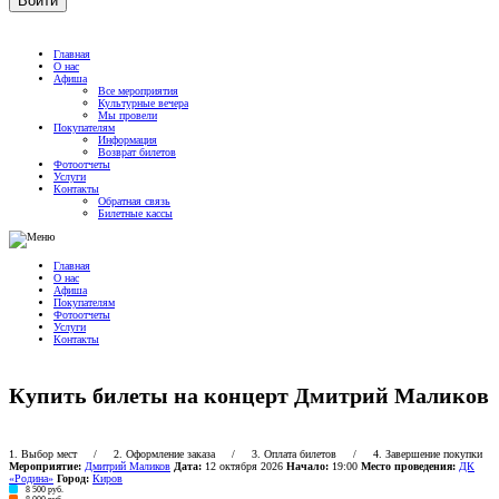
Главная
О нас
Афиша
Все мероприятия
Культурные вечера
Мы провели
Покупателям
Информация
Возврат билетов
Фотоотчеты
Услуги
Контакты
Обратная связь
Билетные кассы
Главная
О нас
Афиша
Покупателям
Фотоотчеты
Услуги
Контакты
Купить билеты на концерт Дмитрий Маликов
1. Выбор мест
/ 2. Оформление заказа / 3. Оплата билетов / 4. Завершение покупки
Мероприятие:
Дмитрий Маликов
Дата:
12 октября 2026
Начало:
19:00
Место проведения:
ДК
«Родина»
Город:
Киров
15
8 500 руб.
21