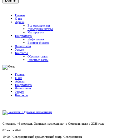
Главная
О нас
Афиша
Все мероприятия
Культурные вечера
Мы провели
Покупателям
Информация
Возврат билетов
Фотоотчеты
Услуги
Контакты
Обратная связь
Билетные кассы
Главная
О нас
Афиша
Покупателям
Фотоотчеты
Услуги
Контакты
Спектакль «Раневская. Одинокая насмешница» в Северодвинске в 2026 году
02 марта 2026
19:00
/
Северодвинский драматический театр
/
Северодвинск