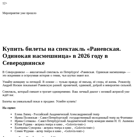
12+
Мероприятие уже прошло
Купить билеты на спектакль «Раневская.
Одинокая насмешница» в 2026 году в
Северодвинске
В Северодвинске — аншлаговый спектакль из Петербурга! «Раневская. Одинокая насмешница» —
это искренняя и остроумная история о гении, чьи шутки знают все.
Узнайте женщину за легендой. В основе — только правда: её письма, её слова, её жизнь. Режиссёр
Андрей Носков показывает Раневскую разной: ироничной, одинокой, доброй и невероятно сильной.
Спектакль, который смешит и трогает одновременно. Ваш личный диалог с великой актрисой уже
ждёт вас.
Билеты на уникальный показ в продаже. Успейте купить!
На сцене:
Елена Липец - Российский Академический Александринский театр
Ирина Полянская - Cанкт-Петербургский государственный молодежный театр на Фонтанке
Ирина Сотикова - Санкт-Петербургский Академический театр комедии имени Н. П. Акимова
Юлия Рудина - актриса театра и кино , «Golovin-teatr»)
Екатерина Суворова - актриса театра и кино , «Golovin-teatr»)
Семен Фурман - актер театра и кино , «Golovin-teatr»)