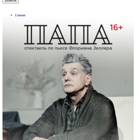
Главная
О нас
Афиша
Все мероприятия
Культурные вечера
Мы провели
Покупателям
Информация
Возврат билетов
Фотоотчеты
Услуги
Контакты
Обратная связь
Билетные кассы
Главная
О нас
Афиша
Покупателям
Фотоотчеты
Услуги
Контакты