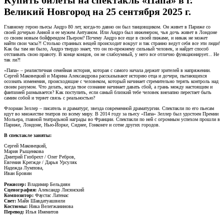
Великий Новгород на 25 сентября 2025 г.
Главному герою пьесы Андрэ 80 лет, когда-то давно он был танцовщиком. Он живет в Париже со
своей дочерью Анной и ее мужем Антуаном. Или Андрэ был инженером, чья дочь живет в Лондоне
со своим новым бойфрендом Пьером? Почему Андрэ все еще в своей пижаме, и никак не может
найти свои часы?! Столько странных вещей происходит вокруг и так странно ведут себя все эти люди!
Как бы там ни было, Андрэ твердо знает, что он по-прежнему сильный человек, и найдет способ
отстаивать свою правоту. В конце концов, он не слабоумный, у него все отлично функционирует... Не
так ли?!
«Папа» – реалистичная семейная история, которая с самого начала держит зрителей в напряжении.
Сергей Маковецкий и Марина Александрова рассказывают историю отца и дочери, пытающихся
осознать изменения, происходящие с человеком, который начинает стремительно терять контроль над
своим разумом. Что делать, когда твое сознание начинает давать сбой, а грань между настоящим и
фантазией размывается? Как поступить, если самый близкий тебе человек внезапно перестает быть
самим собой и теряет связь с реальностью?
Флориан Зеллер – писатель и драматург, звезда современной драматургии. Спектакли по его пьесам
идут во множестве театров по всему миру. В 2014 году за пьесу «Папа» Зеллер был удостоен Премии
Мольера, главной театральной награды во Франции. Спектакли по ней с огромным успехом прошли в
Париже, Лондоне, Нью-Йорке, Сиднее, Гонконге и сотне других городов.
В спектакле заняты:
Сергей Маковецкий,
Мария Рыщенкова
Дмитрий Гизбрехт / Олег Ребров,
Евгения Крегжде / Дарья Урсуляк
Надежда Лумпова,
Иван Бровин
Режиссер:
Владимир Бельдиян
Сценография:
Александр Лисянский
Композитор:
Фаустас Латенас
Свет:
Майя Шавдатуашвили
Костюмы:
Ника Велегжанинова
Перевод:
Илья Именитов