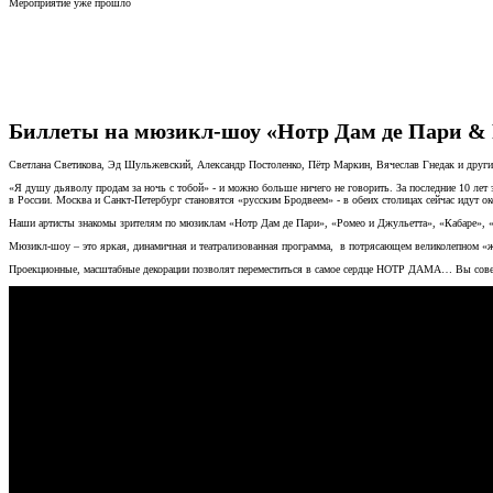
Мероприятие уже прошло
Биллеты на мюзикл-шоу «Нотр Дам де Пари & 
Светлана Светикова, Эд Шульжевский, Александр Постоленко, Пётр Маркин, Вячеслав Гнедак и дру
«Я душу дьяволу продам за ночь с тобой» - и можно больше ничего не говорить. За последние 10 лет
в России. Москва и Санкт-Петербург становятся «русским Бродвеем» - в обеих столицах сейчас идут ок
Наши артисты знакомы зрителям по мюзиклам «Нотр Дам де Пари», «Ромео и Джульетта», «Кабаре», 
Мюзикл-шоу – это яркая, динамичная и театрализованная программа, в потрясающем великолепном «ж
Проекционные, масштабные декорации позволят переместиться в самое сердце НОТР ДАМА… Вы соверш