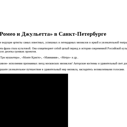
Ромео и Джульетта» в Санкт-Петербурге
гие ведущие артисты самых известных, успешных и легендарных мюзиклов в яркой и увлекательной те
 эта фраза стала культовой. Она олицетворяет собой целый период в истории современной Российской ку
оло десятка громких проектов.
«Три мушкетера», «Монте Кристо», «Маммамия», «Метро» и др..
ивом» исполнении признанных звезд московских мюзиклов! Авторские костюмы и удивительный свет доп
ите увлекательное путешествие в удивительный мир мюзикла, насладитесь великолепными голосами.