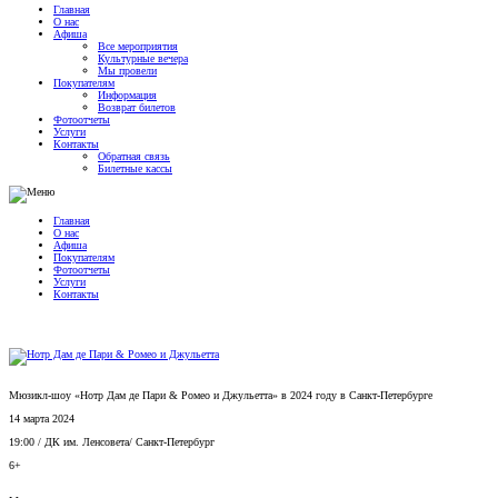
Главная
О нас
Афиша
Все мероприятия
Культурные вечера
Мы провели
Покупателям
Информация
Возврат билетов
Фотоотчеты
Услуги
Контакты
Обратная связь
Билетные кассы
Главная
О нас
Афиша
Покупателям
Фотоотчеты
Услуги
Контакты
Мюзикл-шоу «Нотр Дам де Пари & Ромео и Джульетта» в 2024 году в Санкт-Петербурге
14 марта 2024
19:00
/
ДК им. Ленсовета
/
Санкт-Петербург
6+