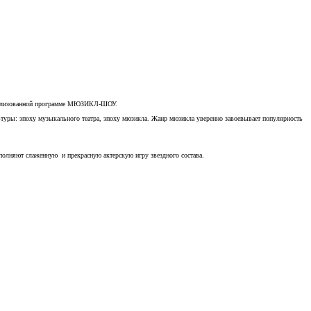
атрализованной программе МЮЗИКЛ-ШОУ.
льтуры: эпоху музыкального театра, эпоху мюзикла. Жанр мюзикла уверенно завоевывает популярность
олняют слаженную и прекрасную актерскую игру звездного состава.