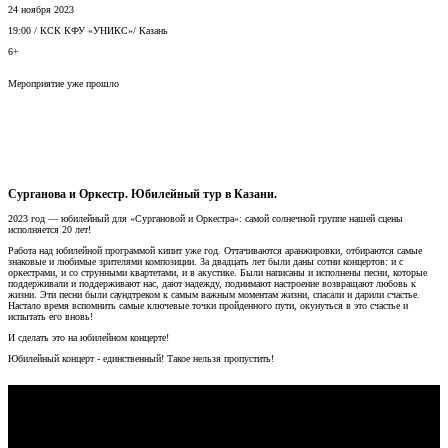
24 ноября 2023
19:00
/
КСК КФУ «УНИКС»
/
Казань
6+
Мероприятие уже прошло
Сурганова и Оркестр. Юбилейный тур в Казани.
2023 год — юбилейный для «Сургановой и Оркестра»: самой солнечной группе нашей сцены
исполняется 20 лет!
Работа над юбилейной программой кипит уже год. Оттачиваются аранжировки, отбираются самые
знаковые и любимые зрителями композиции. За двадцать лет были даны сотни концертов: и с
оркестрами, и со струнными квартетами, и в акустике. Были написаны и исполнены песни, которые
поддерживали и поддерживают нас, дают надежду, поднимают настроение возвращают любовь к
жизни. Эти песни были саундтреком к самым важным моментам жизни, спасали и дарили счастье.
Настало время вспомнить самые ключевые точки пройденного пути, окунуться в это счастье и
испытать его вновь!
И сделать это на юбилейном концерте!
Юбилейный концерт - единственный! Такое нельзя пропустить!