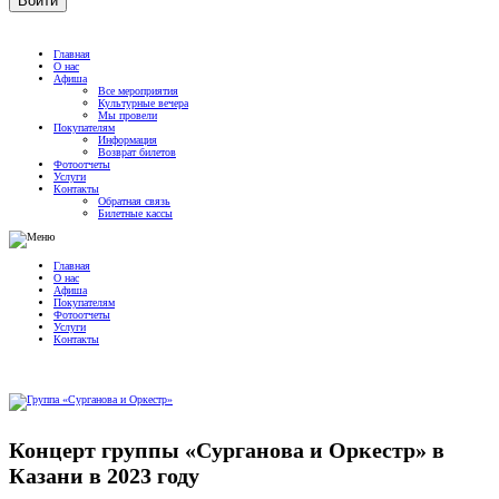
Главная
О нас
Афиша
Все мероприятия
Культурные вечера
Мы провели
Покупателям
Информация
Возврат билетов
Фотоотчеты
Услуги
Контакты
Обратная связь
Билетные кассы
Главная
О нас
Афиша
Покупателям
Фотоотчеты
Услуги
Контакты
Концерт группы «Сурганова и Оркестр» в
Казани в 2023 году