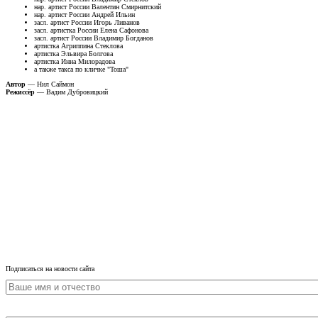
нар. артист России Валентин Смирнитский
нар. артист России Андрей Ильин
засл. артист России Игорь Ливанов
засл. артистка России Елена Сафонова
засл. артист России Владимир Богданов
артистка Агриппина Стеклова
артистка Эльвира Болгова
артистка Инна Милорадова
а также такса по кличке "Тоша"
Автор
— Нил Саймон
Режиссёр
— Вадим Дубровицкий
Подписаться на новости сайта