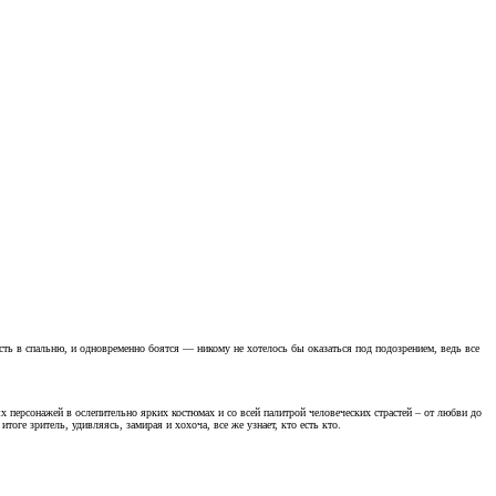
сть в спальню, и одновременно боятся — никому не хотелось бы оказаться под подозрением, ведь все
х персонажей в ослепительно ярких костюмах и со всей палитрой человеческих страстей – от любви до
тоге зритель, удивляясь, замирая и хохоча, все же узнает, кто есть кто.