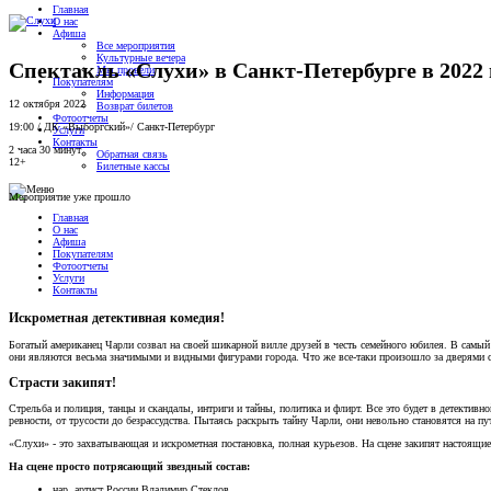
Главная
О нас
Афиша
Все мероприятия
Культурные вечера
Спектакль «Слухи» в Санкт-Петербурге в 2022 
Мы провели
Покупателям
Информация
12 октября 2022
Возврат билетов
Фотоотчеты
19:00
/
ДК «Выборгский»
/
Санкт-Петербург
Услуги
Контакты
2 часа 30 минут
Обратная связь
12+
Билетные кассы
Мероприятие уже прошло
Главная
О нас
Афиша
Покупателям
Фотоотчеты
Услуги
Контакты
Искрометная детективная комедия!
Богатый американец Чарли созвал на своей шикарной вилле друзей в честь семейного юбилея. В самый 
они являются весьма значимыми и видными фигурами города. Что же все-таки произошло за дверями 
Страсти закипят!
Стрельба и полиция, танцы и скандалы, интриги и тайны, политика и флирт. Все это будет в детектив
ревности, от трусости до безрассудства. Пытаясь раскрыть тайну Чарли, они невольно становятся на пут
«Слухи» - это захватывающая и искрометная постановка, полная курьезов. На сцене закипят настоящие 
На сцене просто потрясающий звездный состав:
нар. артист России Владимир Стеклов