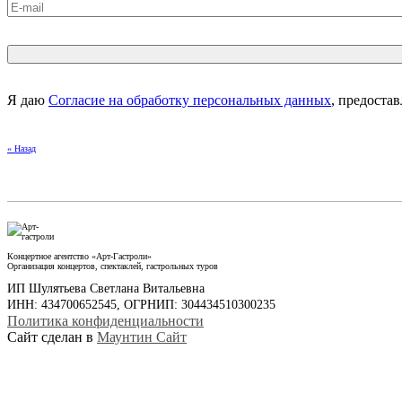
Я даю
Согласие на обработку персональных данных
, предоста
« Назад
Концертное агентство «Арт-Гастроли»
Организация концертов, спектаклей, гастрольных туров
ИП Шулятьева Светлана Витальевна
ИНН: 434700652545, ОГРНИП: 304434510300235
Политика конфиденциальности
Сайт сделан в
Маунтин Сайт