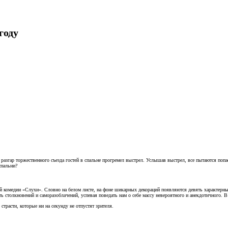
году
разгар торжественного съезда гостей в спальне прогремел выстрел. Услышав выстрел, все пытаются попа
спальни?
ной комедии «Слухи». Словно на белом листе, на фоне шикарных декораций появляются девять характерны
ь столкновений и саморазоблачений, успевая поведать нам о себе массу невероятного и анекдотичного. В и
страсти, которые ни на секунду не отпустят зрителя.