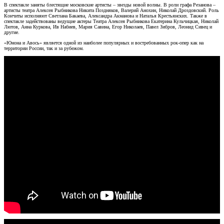
В спектакле заняты блестящие московские артисты – звезды новой волны. В роли графа Резанова –
артисты театра Алексея Рыбникова Никита Поздняков, Валерий Анохин, Николай Дроздовский. Роль
Кончиты исполняют Светлана Бакаева, Александра Акманова и Наталья Крестьянских. Также в
спектакле задействованы ведущие актеры Театра Алексея Рыбникова Екатерина Кульчицкая, Николай
Лютов, Анна Куркова, Ив Набиев, Мария Савина, Егор Николаев, Павел Зибров, Леонид Сивец и
другие.
«Юнона и Авось» является одной из наиболее популярных и востребованных рок-опер как на
территории России, так и за рубежом.