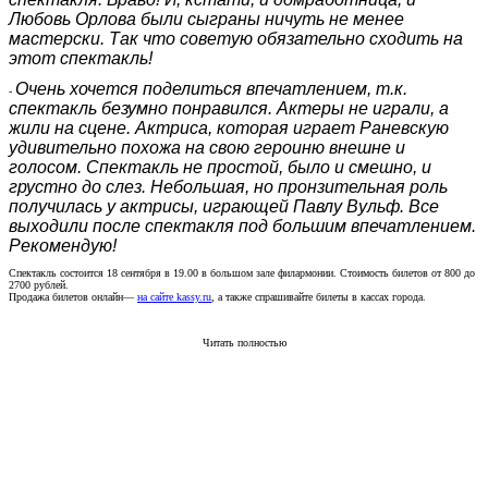
Любовь Орлова были сыграны ничуть не менее
мастерски. Так что советую обязательно сходить на
этот спектакль!
Очень хочется поделиться впечатлением, т.к.
-
спектакль безумно понравился. Актеры не играли, а
жили на сцене. Актриса, которая играет Раневскую
удивительно похожа на свою героиню внешне и
голосом. Спектакль не простой, было и смешно, и
грустно до слез. Небольшая, но пронзительная роль
получилась у актрисы, играющей Павлу Вульф. Все
выходили после спектакля под большим впечатлением.
Рекомендую!
Спектакль состоится 18 сентября в 19.00 в большом зале филармонии. Стоимость билетов от 800 до
2700 рублей.
Продажа билетов онлайн—
на сайте kassy.ru
, а также спрашивайте билеты в кассах города.
Читать полностью