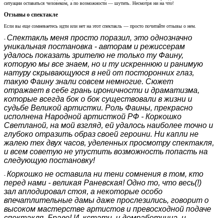
ситуации оставаться человеком, а по возможности — шутить. Несмотря ни на что!
Отзывы о спектакле
Если вы еще сомневаетесь идти или нет на этот спектакль — просто почитайте отзывы о нем.
Спектакль меня просто поразил, это однозначно
-
уникальная постановка - авторам и режиссерам
удалось показать зрителю не только ту Фаину,
которую мы все знаем, но и ту искреннюю и ранимую
натуру скрывающуюся в ней от посторонних глаз,
такую Фаину знали совсем немногие. Сюжет
отражает в себе грань ироничности и драматизма,
которые всегда бок о бок существовали в жизни и
судьбе Великой артистки. Роль Фаины, прекрасно
исполнена Народной артисткой РФ - Коркошко
Светланой, на мой взгляд, ей удалось наиболее точно и
глубоко отразить образ своей героини. Ни капли не
жалею тех двух часов, уделенных просмотру спектакля,
и всем советую не упустить возможность попасть на
следующую постановку!
Коркошко не оставила ни тени сомнения в том, кто
-
перед нами - великая Раневская! Одно то, что весь(!)
зал аплодировал стоя, а некоторые особо
впечатлительные дамы даже прослезились, говорит о
высоком мастерстве артистов и превосходной подаче
спектакля. Браво! И, кстати, и домработница, и