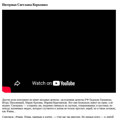
Интервью Светланы Коркошко
Другие роли исполняют не менее звездные артисты: заслуженная артистка РФ Евдокия Германова,
Игорь Письменный, Мария Кресина, Марина Куделинская. Все они буквально живут на сцене, а не
играют. Смотришь — и веришь им, искренне смеешься их шуткам, сопереживаешь и грустишь по
поводу жизненных неудач, которые случаются в жизни не только простых людей, но и таких великих,
как Фаина...
Спектакль «Фаина. Птица, парящая в клетке…» учит нас так многому. Но прежде всего — в любой