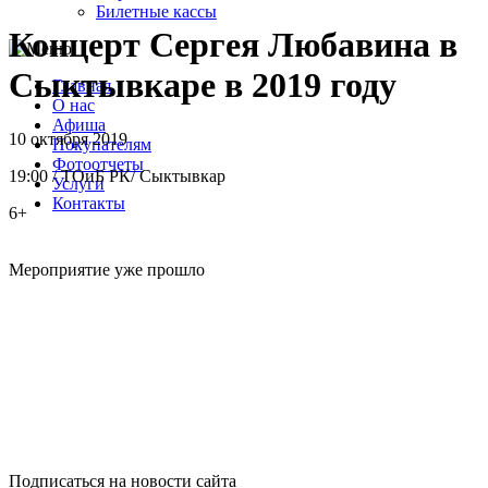
Билетные кассы
Концерт Сергея Любавина в
Сыктывкаре в 2019 году
Главная
О нас
Афиша
10 октября 2019
Покупателям
Фотоотчеты
19:00
/
ТОиБ РК
/
Сыктывкар
Услуги
Контакты
6+
Мероприятие уже прошло
Подписаться на новости сайта