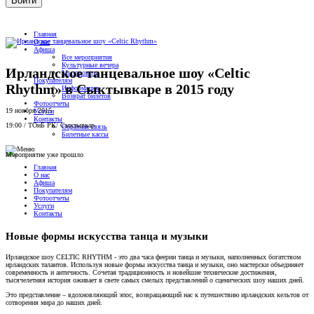
Главная
О нас
Афиша
Все мероприятия
Культурные вечера
Ирландское танцевальное шоу «Celtic
Мы провели
Покупателям
Rhythm» в Сыктывкаре в 2015 году
Информация
Возврат билетов
Фотоотчеты
19 ноября 2015
Услуги
Контакты
19:00
/
ТОиБ РК
/
Сыктывкар
Обратная связь
Билетные кассы
Мероприятие уже прошло
Главная
О нас
Афиша
Покупателям
Фотоотчеты
Услуги
Контакты
Новые формы искусства танца и музыки
Ирландское шоу CELTIC RHYTHM - это два часа феерии танца и музыки, наполненных богатством
ирландских талантов. Используя новые формы искусства танца и музыки, оно мастерски объединяет
современность и античность. Сочетая традиционность и новейшие технические достижения,
тысячелетняя история оживает в свете самых смелых представлений о сценических шоу наших дней.
Это представление – вдохновляющий эпос, возвращающий нас к путешествию ирландских кельтов от
сотворения мира до наших дней.