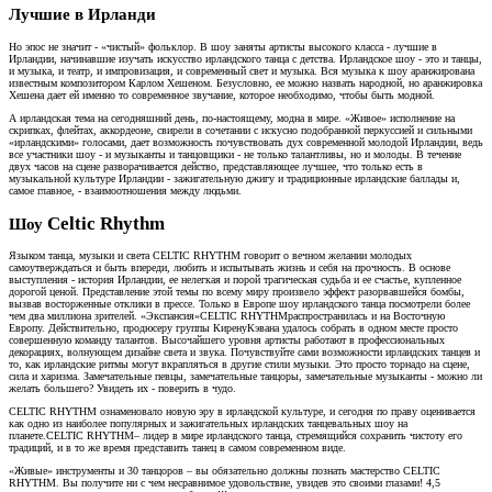
Лучшие в Ирланди
Но эпос не значит - «чистый» фольклор. В шоу заняты артисты высокого класса - лучшие в
Ирландии, начинавшие изучать искусство ирландского танца с детства. Ирландское шоу - это и танцы,
и музыка, и театр, и импровизация, и современный свет и музыка. Вся музыка к шоу аранжирована
известным композитором Карлом Хешеном. Безусловно, ее можно назвать народной, но аранжировка
Хешена дает ей именно то современное звучание, которое необходимо, чтобы быть модной.
А ирландская тема на сегодняшний день, по-настоящему, модна в мире. «Живое» исполнение на
скрипках, флейтах, аккордеоне, свирели в сочетании с искусно подобранной перкуссией и сильными
«ирландскими» голосами, дает возможность почувствовать дух современной молодой Ирландии, ведь
все участники шоу - и музыканты и танцовщики - не только талантливы, но и молоды. В течение
двух часов на сцене разворачивается действо, представляющее лучшее, что только есть в
музыкальной культуре Ирландии - зажигательную джигу и традиционные ирландские баллады и,
самое главное, - взаимоотношения между людьми.
Celtic Rhythm
Шоу
Языком танца, музыки и света CELTIC RHYTHM говорит о вечном желании молодых
самоутверждаться и быть впереди, любить и испытывать жизнь и себя на прочность. В основе
выступления - история Ирландии, ее нелегкая и порой трагическая судьба и ее счастье, купленное
дорогой ценой. Представление этой темы по всему миру произвело эффект разорвавшейся бомбы,
вызвав восторженные отклики в прессе. Только в Европе шоу ирландского танца посмотрели более
чем два миллиона зрителей. «Экспансия»CELTIC RHYTHMраспространилась и на Восточную
Европу. Действительно, продюсеру группы КиренуКэвана удалось собрать в одном месте просто
совершенную команду талантов. Высочайшего уровня артисты работают в профессиональных
декорациях, волнующем дизайне света и звука. Почувствуйте сами возможности ирландских танцев и
то, как ирландские ритмы могут вкрапляться в другие стили музыки. Это просто торнадо на сцене,
сила и харизма. Замечательные певцы, замечательные танцоры, замечательные музыканты - можно ли
желать большего? Увидеть их - поверить в чудо.
CELTIC RHYTHM ознаменовало новую эру в ирландской культуре, и сегодня по праву оценивается
как одно из наиболее популярных и зажигательных ирландских танцевальных шоу на
планете.CELTIC RHYTHM– лидер в мире ирландского танца, стремящийся сохранить чистоту его
традиций, и в то же время представить танец в самом современном виде.
«Живые» инструменты и 30 танцоров – вы обязательно должны познать мастерство CELTIC
RHYTHM. Вы получите ни с чем несравнимое удовольствие, увидев это своими глазами! 4,5