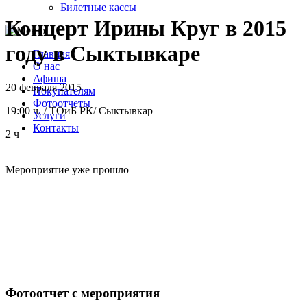
Билетные кассы
Концерт Ирины Круг в 2015
году в Сыктывкаре
Главная
О нас
Афиша
20 февраля 2015
Покупателям
Фотоотчеты
19:00 ч.
/
ТОиБ РК
/
Сыктывкар
Услуги
Контакты
2 ч
Мероприятие уже прошло
Фотоотчет с мероприятия